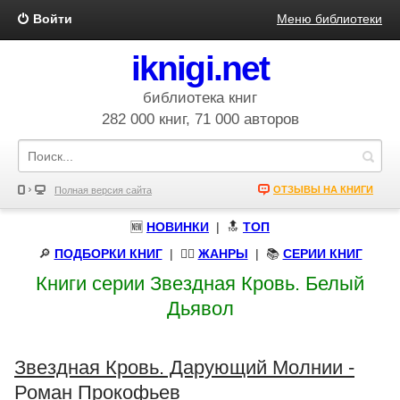
Войти
Меню библиотеки
iknigi.net
библиотека книг
282 000 книг, 71 000 авторов
ОТЗЫВЫ НА КНИГИ
Полная версия сайта
🆕
НОВИНКИ
| 🔝
ТОП
🔎
ПОДБОРКИ КНИГ
|
🧝‍♀️
ЖАНРЫ
| 📚
СЕРИИ КНИГ
Книги серии Звездная Кровь. Белый
Дьявол
Звездная Кровь. Дарующий Молнии -
Роман Прокофьев