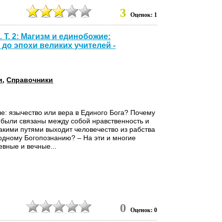
3
Оценок: 1
 Т. 2: Магизм и единобожие:
до эпохи великих учителей -
и
,
Справочники
е: язычество или вера в Единого Бога? Почему
 были связаны между собой нравственность и
кими путями выходит человечество из рабства
одному Богопознанию? – На эти и многие
евные и вечные...
0
Оценок: 0