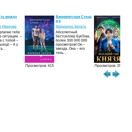
ть между
Виннипегская Cтена
Мла
и я
Кни
я Иванова
Марианна Запата
Анд
длагаю тебе
Абсолютный
Зим
з ситуации. –
бестселлер БукТока,
пок
 с тобой –
более 300 000 000
при
ыход! – А у
просмотров! Он –
воо
сть…
звезда. Она – его
нор
тень.…
отд
Просмотров: 415
Просмотров: 351