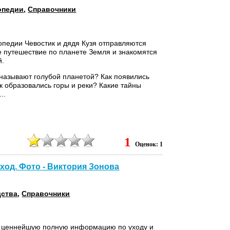
опедии
,
Справочники
опедии Чевостик и дядя Кузя отправляются
е путешествие по планете Земля и знакомятся
й.
называют голубой планетой? Как появились
к образовались горы и реки? Какие тайны
..
1
Оценок: 1
Уход. Фото - Виктория Зонова
дства
,
Справочники
т ценнейшую полную информацию по уходу и