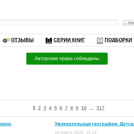
в
ОТЗЫВЫ
СЕРИИ КНИГ
ПОДБОРКИ
Авторские права соблюдены
1
2
3
4
5
6
7
8
9
10
...
317
ккенс
Увлекательная география. Детск
18 марта 2026, 16:16