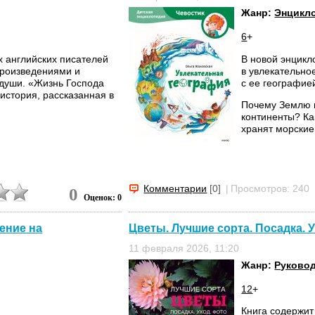
Жанр:
Энцикл
6
+
х английских писателей
В новой энцикл
произведениями и
в увлекательно
души. «Жизнь Господа
с ее географие
история, рассказанная в
Почему Землю 
континенты? Ка
хранят морские.
Комментарии
[0]
|
Просмотров: 240
0
Оценок: 0
ение на
Цветы. Лучшие сорта. Посадка. 
11 февраля 2026, 11:20
Жанр:
Руково
12
+
Книга содержи