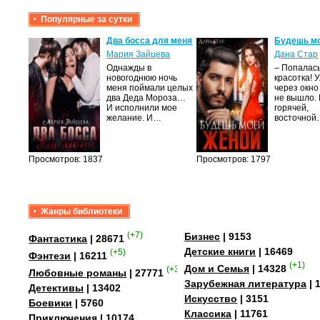
Популярные за сутки
Два босса для меня
Будешь м
Мария Зайцева
Дана Стар
Однажды в
– Попалась
мою
новогоднюю ночь
красотка! 
меня поймали целых
через окно
вяк,
два Деда Мороза…
не вышло.
темные
И исполнили мое
горячей,
осто…
желание. И…
восточно
Просмотров: 1837
Просмотров: 1797
Жанры библиотеки
(+7)
Бизнес
| 9153
Фантастика
| 28671
Детские книги
| 16469
(+5)
Фэнтези
| 16211
(+1)
Дом и Семья
| 14328
(+35)
Любовные романы
| 27771
Зарубежная литература
| 
Детективы
| 13402
Искусство
| 3151
Боевики
| 5760
Классика
| 11761
Приключения
| 10174