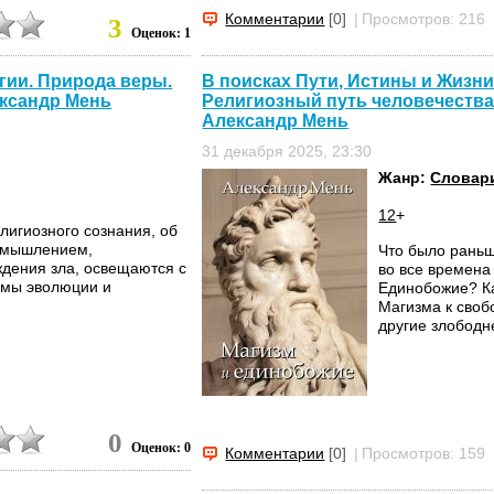
Комментарии
[0]
|
Просмотров: 216
3
Оценок: 1
игии. Природа веры.
В поисках Пути, Истины и Жизни.
Религиозный путь человечества 
ександр Мень
Александр Мень
31 декабря 2025, 23:30
Жанр:
Словар
12
+
лигиозного сознания, об
 мышлением,
Что было раньш
дения зла, освещаются с
во все времена
емы эволюции и
Единобожие? Ка
Магизма к своб
другие злободн
0
Оценок: 0
Комментарии
[0]
|
Просмотров: 159