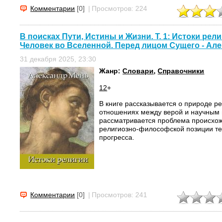
Комментарии
[0]
|
Просмотров: 224
В поисках Пути, Истины и Жизни. Т. 1: Истоки рел
Человек во Вселенной. Перед лицом Сущего - Ал
31 декабря 2025, 23:30
Жанр:
Словари
,
Справочники
12
+
В книге рассказывается о природе ре
отношениях между верой и научным
рассматривается проблема происхож
религиозно-философской позиции т
прогресса.
Комментарии
[0]
|
Просмотров: 241