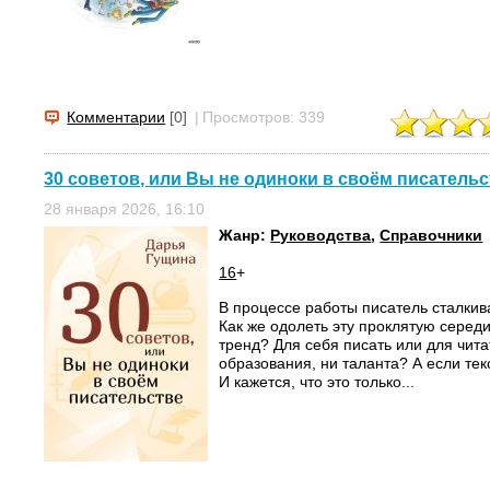
Комментарии
[0]
|
Просмотров: 339
30 советов, или Вы не одиноки в своём писательс
28 января 2026, 16:10
Жанр:
Руководства
,
Справочники
16
+
В процессе работы писатель сталкив
Как же одолеть эту проклятую середи
тренд? Для себя писать или для чита
образования, ни таланта? А если текс
И кажется, что это только...