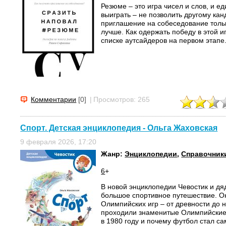
Резюме – это игра чисел и слов, и е
выиграть – не позволить другому кан
приглашение на собеседование тольк
лучше. Как одержать победу в этой иг
списке аутсайдеров на первом этапе.
Комментарии
[0]
|
Просмотров: 265
Спорт. Детская энциклопедия - Ольга Жаховская
9 февраля 2026, 17:20
Жанр:
Энциклопедии
,
Справочник
6
+
В новой энциклопедии Чевостик и дяд
большое спортивное путешествие. О
Олимпийских игр – от древности до н
проходили знаменитые Олимпийские
в 1980 году и почему футбол стал сам