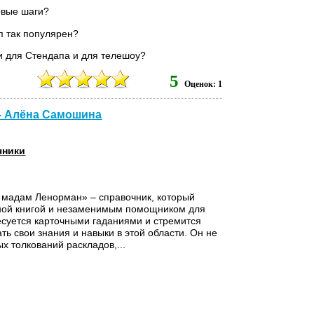
рвые шаги?
п так популярен?
и для Стендапа и для телешоу?
5
ать шутки и юмор?
Оценок: 1
к выступлениям,...
- Алёна Самошина
чники
 мадам Ленорман» – справочник, который
ьной книгой и незаменимым помощником для
ресуется карточными гаданиями и стремится
ть свои знания и навыки в этой области. Он не
х толкований раскладов,...