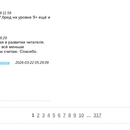
9:11:59
,бред на уровне 9+ ещё и
26:29
я в развитии читателя.
я всё меньше
ак считаю. Спасибо.
вников
2026-03-22 05:29:09
1
2
3
4
5
6
7
8
9
10
...
317