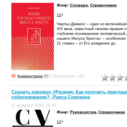
Жанр:
Словари
,
Справочники
12
+
Чарльз Диккенс – один из величайши
XIX века, известный своими яркими 
глубоким пониманием человеческой 
нашего Иисуса Христа» – особенная 
11 главах – от Его рождения до...
Комментарии
[0]
|
Просмотров: 130
Сразить наповал. #Резюме. Как получить приглаш
собеседование? - Раиса Сорокина
11 февраля 2026, 16:40
Жанр:
Руководства
,
Справочники
12
+