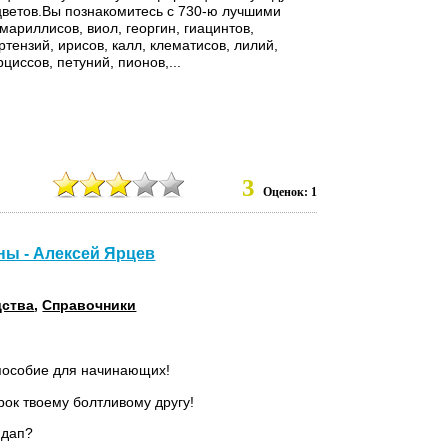
ветов.Вы познакомитесь с 730-ю лучшими
мариллисов, виол, георгин, гиацинтов,
ртензий, ирисов, калл, клематисов, лилий,
циссов, петуний, пионов,...
3
Оценок: 1
ны - Алексей Ярцев
дства
,
Справочники
пособие для начинающих!
ок твоему болтливому другу!
ндап?