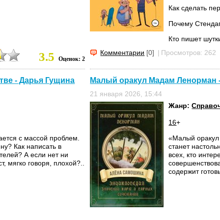
Как сделать пе
Почему Стенда
Кто пишет шутк
Комментарии
[0]
|
Просмотров: 262
3.5
Как вообще пис
Оценок: 2
Как готовиться 
тве - Дарья Гущина
Малый оракул Мадам Ленорман 
21 января 2026, 15:44
Жанр:
Справо
16
+
ается с массой проблем.
«Малый оракул
ну? Как написать в
станет настол
телей? А если нет ни
всех, кто инте
т, мягко говоря, плохой?..
совершенствова
содержит готовы