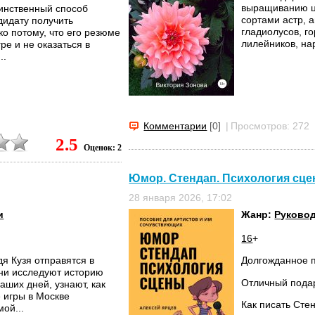
выращиванию ц
динственный способ
сортами астр, а
дидату получить
гладиолусов, го
о потому, что его резюме
лилейников, нар
ре и не оказаться в
..
Комментарии
[0]
|
Просмотров: 272
2.5
Оценок: 2
Юмор. Стендап. Психология сце
28 января 2026, 17:02
и
Жанр:
Руково
16
+
я Кузя отправятся в
Долгожданное 
ни исследуют историю
Отличный подар
аших дней, узнают, как
 игры в Москве
Как писать Сте
ой...