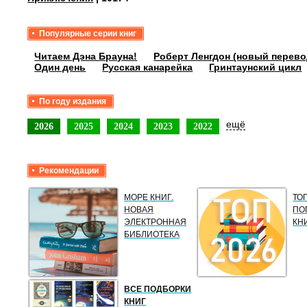
Популярные серии книг
Читаем Дэна Брауна!
Роберт Ленгдон (новый перево
Один день
Русская канарейка
Гринтаунский цикл
По году издания
ещё
2026
2025
2024
2023
2022
Рекомендации
МОРЕ КНИГ.
ТО
НОВАЯ
ПО
ЭЛЕКТРОННАЯ
КН
БИБЛИОТЕКА
ВСЕ ПОДБОРКИ
КНИГ