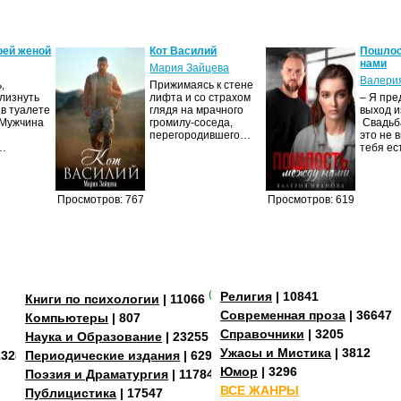
оей женой
Кот Василий
Пошлос
нами
Мария Зайцева
Валери
,
Прижимаясь к стене
Улизнуть
лифта и со страхом
– Я пре
 в туалете
глядя на мрачного
выход и
 Мужчина
громилу-соседа,
Свадьба
перегородившего…
это не в
й…
тебя е
Просмотров: 767
Просмотров: 619
(+3)
Религия
| 10841
Книги по психологии
| 11066
Современная проза
| 36647
Компьютеры
| 807
Справочники
| 3205
Наука и Образование
| 23255
Ужасы и Мистика
| 3812
13288
Периодические издания
| 629
Юмор
| 3296
Поэзия и Драматургия
| 11784
ВСЕ ЖАНРЫ
Публицистика
| 17547