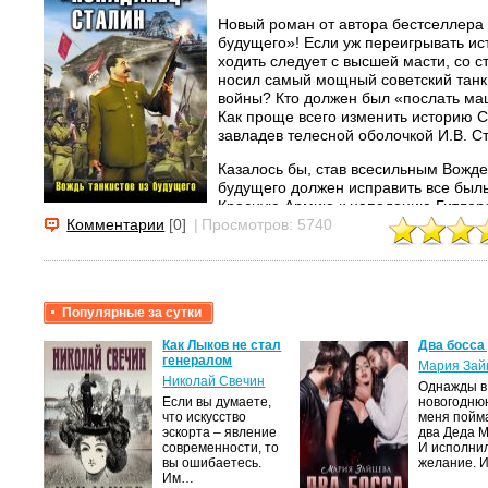
Новый роман от автора бестселлера 
будущего»! Если уж переигрывать и
ходить следует с высшей масти, со с
носил самый мощный советский танк
войны? Кто должен был «послать ма
Как проще всего изменить историю 
завладев телесной оболочкой И.В. С
Казалось бы, став всесильным Вожд
будущего должен исправить все был
Красную Армию к нападению Гитлера
1941 года. Почему же тогда и в альт
Комментарии
[0]
|
Просмотров: 5740
Великая Отечественная начинается п
катастрофически, как в нашем прошл
пресловутая «инерция истории»? Ил
«попаданца», чья личность постепен
Популярные за сутки
разумом Сталина, подавленная могу
проклятый генерал Павлов, погубив
Как Лыков не стал
Два босса
подставил наши войска не по глупост
генералом
Мария Зай
вполне сознательно, намеренно, спе
Николай Свечин
Однажды в
контролирует его разум? И каких ещ
мою
Если вы думаете,
новогодню
убежденный «либераст», заброшенны
что искусство
меня пойм
вяк,
эскорта – явление
два Деда 
темные
современности, то
И исполни
осто…
вы ошибаетесь.
желание. 
Им…