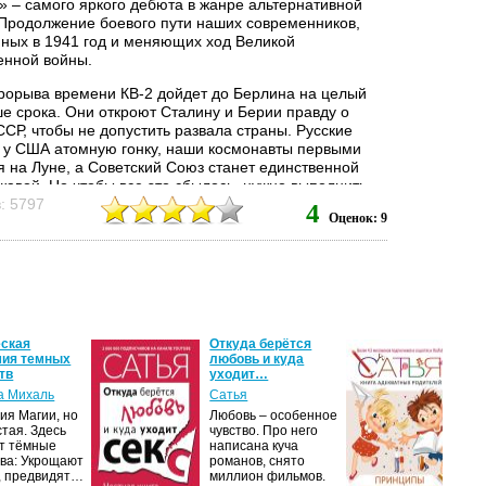
» – самого яркого дебюта в жанре альтернативной
 Продолжение боевого пути наших современников,
ных в 1941 год и меняющих ход Великой
енной войны.
прорыва времени КВ-2 дойдет до Берлина на целый
ше срока. Они откроют Сталину и Берии правду о
СР, чтобы не допустить развала страны. Русские
 у США атомную гонку, наши космонавты первыми
я на Луне, а Советский Союз станет единственной
жавой. Но чтобы все это сбылось, нужно выполнить
равила «попаданца»: убить Гудериана, замочить
: 5797
4
Оценок: 9
 добиться внедрения промежуточного патрона 7.62 и
..
еская
Откуда берётся
Кни
мия темных
любовь и куда
род
тв
уходит…
Пр
а Михаль
Сатья
Са
ия Магии, но
Любовь – особенное
Род
стая. Здесь
чувство. Про него
пон
т тёмные
написана куча
дет
тва: Укрощают
романов, снято
баб
, предвидят…
миллион фильмов.
на 