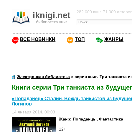
282 000 книг, 71 000 авторо
iknigi.net
библиотека книг
ВСЕ НОВИНКИ
ТОП
ЖАНРЫ
Электронная библиотека
» серия книг: Три танкиста 
Книги серии Три танкиста из будуще
«Попаданец» Сталин. Вождь танкистов из будущег
Логинов
14 января 2014, 00:03
Жанр:
Попаданцы
,
Фантастика
12
+