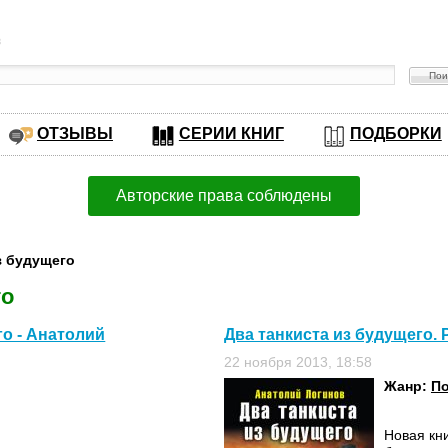
в
ОТЗЫВЫ
СЕРИИ КНИГ
ПОДБОРКИ
Авторские права соблюдены
из будущего
го
о - Анатолий
Два танкиста из будущего. 
22 ноября 2013, 18:58
Жанр:
П
Новая кни