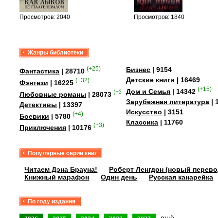
Просмотров: 2040
Просмотров: 1840
Жанры библиотеки
(+25)
Бизнес
| 9154
Фантастика
| 28710
Детские книги
| 16469
(+32)
Фэнтези
| 16225
(+15)
Дом и Семья
| 14342
(+349)
Любовные романы
| 28073
Зарубежная литература
| 
Детективы
| 13397
Искусство
| 3151
(+4)
Боевики
| 5780
Классика
| 11760
(+3)
Приключения
| 10176
Популярные серии книг
Читаем Дэна Брауна!
Роберт Ленгдон (новый перево
Книжный марафон
Один день
Русская канарейка
По году издания
ещё