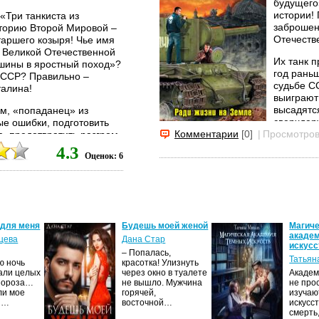
будущего
истории!
«Три танкиста из
заброшен
сторию Второй Мировой –
Отечеств
таршего козыря! Чье имя
 Великой Отечественной
Их танк 
шины в яростный поход»?
год рань
СССР? Правильно –
судьбе СС
талина!
выиграют
высадятс
ем, «попаданец» из
сверхдер
ые ошибки, подготовить
четыре п
Комментарии
[0]
|
Просмотров
, предотвратить разгром
Хрущева,
ернативной реальности
4.3
Оценок: 6
перепеть.
очти так же
ом? Виновата ли в этом
и слабость самого
но теряет контроль над
чей волей Вождя? Или
ший Западный фронт,
 для меня
Будешь моей женой
Магич
и и бездарности, а
акаде
цева
Дана Стар
циально? Но кто тогда
искусс
– Попалась,
е дров способен наломать
Татьян
ю ночь
красотка! Улизнуть
й в Сталинскую...
али целых
через окно в туалете
Академ
Мороза…
не вышло. Мужчина
не про
ли мое
горячей,
изучаю
И…
восточной…
искусс
смерть