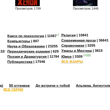
Просмотров: 1799
Просмотров: 1446
(+4)
Религия
| 10841
Книги по психологии
| 11067
Современная проза
| 36641
Компьютеры
| 807
Справочники
| 3205
Наука и Образование
| 23255
Ужасы и Мистика
| 3815
13284
Периодические издания
| 629
(+10)
Поэзия и Драматургия
| 11784
Юмор
| 3309
Публицистика
| 17546
ВСЕ ЖАНРЫ
д)
50 оттенков
До встречи с тобой
Альпина. Антиутоп
ВСЕ СЕРИИ