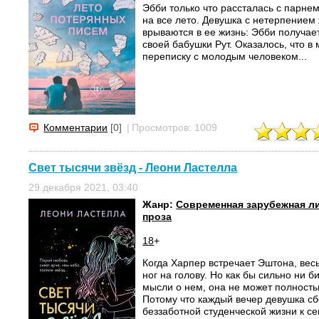
Эбби только что рассталась с парнем
на все лето. Девушка с нетерпением
врываются в ее жизнь: Эбби получае
своей бабушки Рут. Оказалось, что в
переписку с молодым человеком...
Комментарии
[0]
|
Просмотров: 1009
Свет тысячи звёзд - Леони Ластелла
29 декабря 2021, 03:40
Жанр:
Современная зарубежная л
проза
18
+
Когда Харпер встречает Эштона, вес
ног на голову. Но как бы сильно ни б
мысли о нем, она не может полность
Потому что каждый вечер девушка сб
беззаботной студенческой жизни к сем