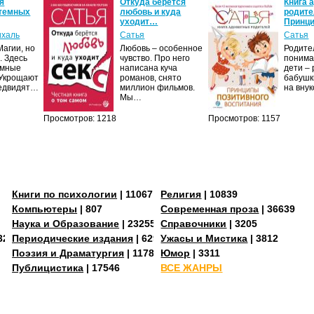
я
Откуда берётся
Книга 
 темных
любовь и куда
родите
уходит…
Принц
ихаль
Сатья
Сатья
агии, но
Любовь – особенное
Родите
. Здесь
чувство. Про него
понима
ёмные
написана куча
дети –
 Укрощают
романов, снято
бабушк
редвидят…
миллион фильмов.
на вну
Мы…
Просмотров: 1218
Просмотров: 1157
Книги по психологии
| 11067
Религия
| 10839
Компьютеры
| 807
Современная проза
| 36639
Наука и Образование
| 23255
Справочники
| 3205
3273
Периодические издания
| 629
Ужасы и Мистика
| 3812
Поэзия и Драматургия
| 11784
Юмор
| 3311
Публицистика
| 17546
ВСЕ ЖАНРЫ