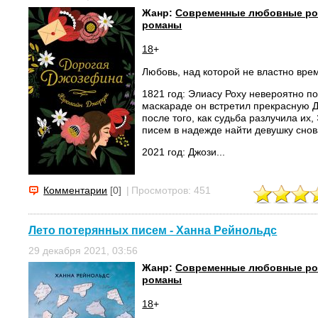
Жанр:
Современные любовные р
романы
18
+
Любовь, над которой не властно вр
1821 год: Элиасу Роху невероятно по
маскараде он встретил прекрасную 
после того, как судьба разлучила их
писем в надежде найти девушку снов
2021 год: Джози...
Комментарии
[0]
|
Просмотров: 451
Лето потерянных писем - Ханна Рейнольдс
29 декабря 2021, 03:56
Жанр:
Современные любовные р
романы
18
+