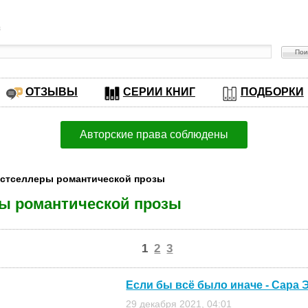
в
ОТЗЫВЫ
СЕРИИ КНИГ
ПОДБОРКИ
Авторские права соблюдены
Бестселлеры романтической прозы
еры романтической прозы
1
2
3
Если бы всё было иначе - Сара 
29 декабря 2021, 04:01