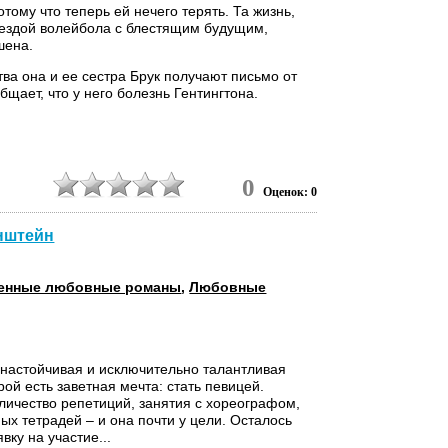
отому что теперь ей нечего терять. Та жизнь,
вездой волейбола с блестящим будущим,
шена.
тва она и ее сестра Брук получают письмо от
общает, что у него болезнь Гентингтона.
2
0
Оценок: 0
нштейн
енные любовные романы
,
Любовные
 настойчивая и исключительно талантливая
рой есть заветная мечта: стать певицей.
личество репетиций, занятия с хореографом,
ых тетрадей – и она почти у цели. Осталось
вку на участие...