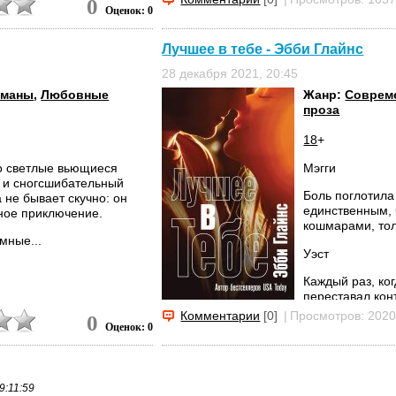
0
Оценок: 0
Лучшее в тебе - Эбби Глайнс
28 декабря 2021, 20:45
оманы
,
Любовные
Жанр:
Совреме
проза
18
+
го светлые вьющиеся
Мэгги
а и сногсшибательный
Боль поглотила
 не бывает скучно: он
единственным, 
ное приключение.
кошмарами, тол
мные...
Уэст
Каждый раз, ко
переставал кон
Комментарии
[0]
|
Просмотров: 202
0
Оценок: 0
9:11:59