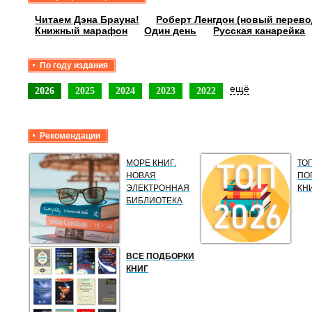
Читаем Дэна Брауна!
Роберт Ленгдон (новый перево
Книжный марафон
Один день
Русская канарейка
По году издания
ещё
2026
2025
2024
2023
2022
Рекомендации
МОРЕ КНИГ.
ТО
НОВАЯ
ПО
ЭЛЕКТРОННАЯ
КН
БИБЛИОТЕКА
ВСЕ ПОДБОРКИ
КНИГ