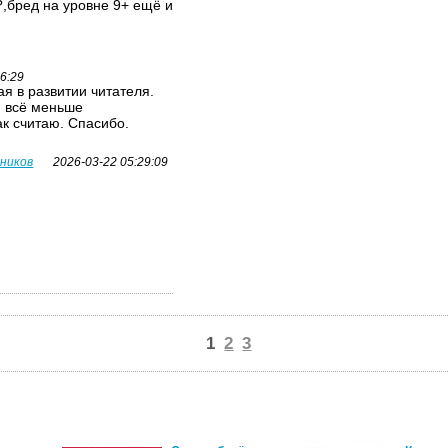
,бред на уровне 9+ ещё и
26:29
я в развитии читателя.
я всё меньше
ак считаю. Спасибо.
вников
2026-03-22 05:29:09
1
2
3