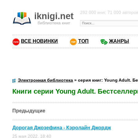
282 000 книг, 71 000 авторо
iknigi.net
библиотека книг
ВСЕ НОВИНКИ
ТОП
ЖАНРЫ
Электронная библиотека
» серия книг: Young Adult. 
Книги серии Young Adult. Бестселл
Предыдущие
Дорогая Джозефина - Кэролайн Джордж
25 мая 2022, 18:40