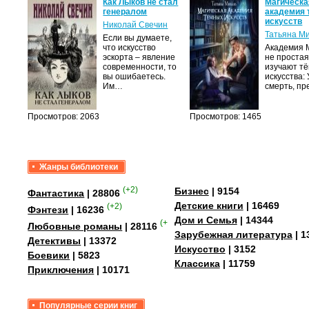
ь при
Как Лыков не стал
Магическа
 На
генералом
академия
искусств
Николай Свечин
ский
Татьяна М
Если вы думаете,
вы
что искусство
Академия М
воими
эскорта – явление
не простая
современности, то
изучают т
вы ошибаетесь.
искусства:
Им…
смерть, п
в…
Просмотров: 2063
Просмотров: 1465
Жанры библиотеки
(+2)
Бизнес
| 9154
Фантастика
| 28806
Детские книги
| 16469
(+2)
Фэнтези
| 16236
Дом и Семья
| 14344
(+4)
Любовные романы
| 28116
Зарубежная литература
| 1
Детективы
| 13372
Искусство
| 3152
Боевики
| 5823
Классика
| 11759
Приключения
| 10171
Популярные серии книг