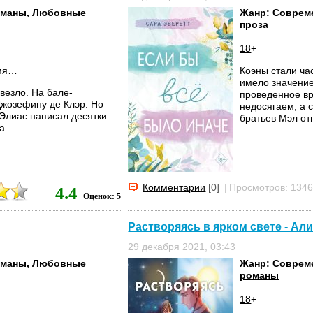
оманы
,
Любовные
Жанр:
Совреме
проза
18
+
емя…
Коэны стали ча
имело значение
везло. На бале-
проведенное вр
Джозефину де Клэр. Но
недосягаем, а 
, Элиас написал десятки
братьев Мэл отн
а.
Комментарии
[0]
|
Просмотров: 134
4.4
Оценок: 5
Растворяясь в ярком свете - А
29 декабря 2021, 03:43
оманы
,
Любовные
Жанр:
Соврем
романы
18
+