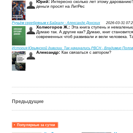
Юрий:
Интересно сколько лет этому дарованию?
деньги просят на ЛитРес
Ручьём серебряным к Байкалу - Александр Донских
2026-03-31 07:
Холмогоров Ж.:
Эта книга ступень и немаленька
Думаю так. А другие как? Думаю, книг становитс
современных чтоб развивали и вели человека. Т
История Юрьянской дивизии. Так начинались РВСН - Владимир Поло
Александр:
Как связаться с автором?
Предыдущие
Популярные за сутки