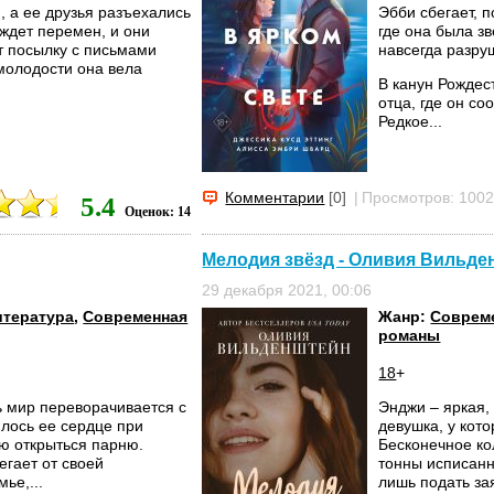
, а ее друзья разъехались
Эбби сбегает, п
 ждет перемен, и они
где она была з
т посылку с письмами
навсегда разру
 молодости она вела
В канун Рождес
отца, где он со
Редкое...
Комментарии
[0]
|
Просмотров: 100
5.4
Оценок: 14
Мелодия звёзд - Оливия Вильде
29 декабря 2021, 00:06
итература
,
Современная
Жанр:
Соврем
романы
18
+
ь мир переворачивается с
Энджи – яркая,
илось ее сердце при
девушка, у кото
ю открыться парню.
Бесконечное ко
егает от своей
тонны исписанн
ье,...
лишь подать зая