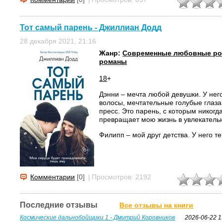
Тот самый парень - Джиллиан Додд
28 декабря 2021, 21:16
Жанр:
Современные любовные р
романы
18
+
Дэнни – мечта любой девушки. У не
волосы, мечтательные голубые глаз
пресс. Это парень, с которым никогда
превращает мою жизнь в увлекатель
Филипп – мой друг детства. У него те
Комментарии
[0]
|
Просмотров: 2192
Последние отзывы
Все отзывы на книги
Космические дальнобойщики 1 - Дмитрий Коровников
2026-06-22 1