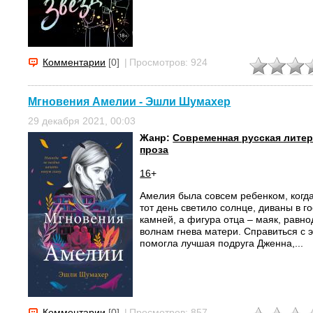
Комментарии
[0]
|
Просмотров: 924
Мгновения Амелии - Эшли Шумахер
29 декабря 2021, 00:03
Жанр:
Современная русская лите
проза
16
+
Амелия была совсем ребенком, когда
тот день светило солнце, диваны в г
камней, а фигура отца – маяк, рав
волнам гнева матери. Справиться с
помогла лучшая подруга Дженна,...
Комментарии
[0]
|
Просмотров: 857