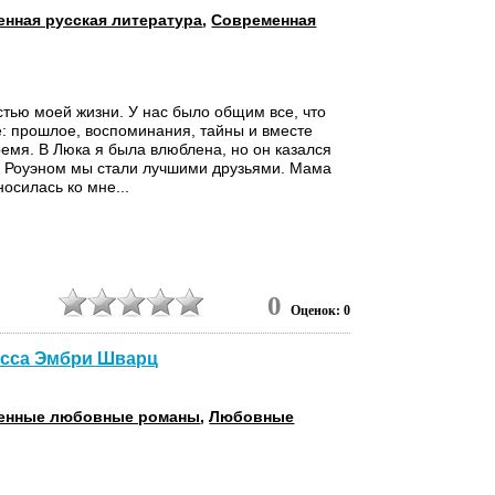
нная русская литература
,
Современная
стью моей жизни. У нас было общим все, что
: прошлое, воспоминания, тайны и вместе
емя. В Люка я была влюблена, но он казался
с Роуэном мы стали лучшими друзьями. Мама
осилась ко мне...
6
0
Оценок: 0
лисса Эмбри Шварц
енные любовные романы
,
Любовные