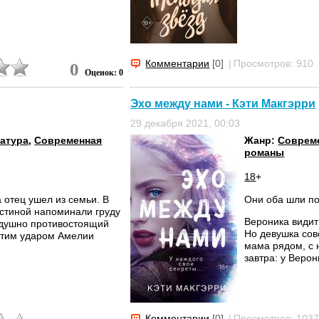
Комментарии
[0]
|
Просмотров: 910
0
Оценок: 0
Эхо между нами - Кэти Макгэрри
29 декабря 2021, 00:03
ратура
,
Современная
Жанр:
Соврем
романы
18
+
 отец ушел из семьи. В
Они оба шли по
остиной напоминали груду
Вероника видит
нодушно противостоящий
Но девушка сов
 этим ударом Амелии
мама рядом, с н
завтра: у Верон
Комментарии
[0]
|
Просмотров: 103