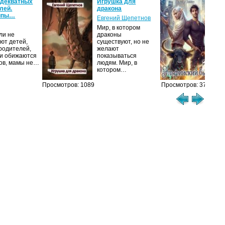
адекватных
Игрушка для
Эль
лей.
дракона
Кар
ипы…
Евгений Щепетнов
Муд
Мир, в котором
Имп
ли не
драконы
изб
ют детей,
существуют, но не
про
 родителей,
желают
мол
и обижаются
показываться
ков, мамы не…
людям. Мир, в
котором…
Просмотров: 1089
Просмотров: 374