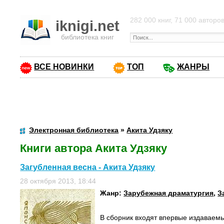
282 000 книг, 71 000 авторо
iknigi.net
библиотека книг
ВСЕ НОВИНКИ
ТОП
ЖАНРЫ
Электронная библиотека
»
Акита Удзяку
Книги автора Акита Удзяку
Загубленная весна - Акита Удзяку
28 октября 2013, 18:44
Жанр:
Зарубежная драматургия
,
З
В сборник входят впервые издаваем