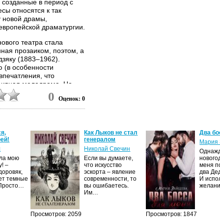
 созданные в период с
есы относятся к так
у новой драмы,
европейской драматургии.
нового театра стала
нная прозаиком, поэтом, а
дзяку (1883–1962).
 (в особенности
впечатления, что
наивная мелодрама. Но
ыла по-настоящему
0
Оценок: 0
ую очередь хотя бы
ался не в отдаленную
ки, а в реальной
я,
Как Лыков не стал
Два бо
ей!
генералом
поставлении чистого
Мария 
с
Николай Свечин
льчика, из обеих семей
Однаж
рослых, разделенных
ила мою
Если вы думаете,
нового
! –
что искусство
меня п
вероятно, основание
доровяк,
эскорта – явление
два Де
той пьесой и… «Ромео и
ет темные
современности, то
И испо
метить, что в годы
 Просто…
вы ошибаетесь.
желан
ойны «Загубленная весна»
Им…
ак якобы искажала «дух
седей, а тема чисто
Просмотров: 2059
Просмотров: 1847
ду двенадцатилетним