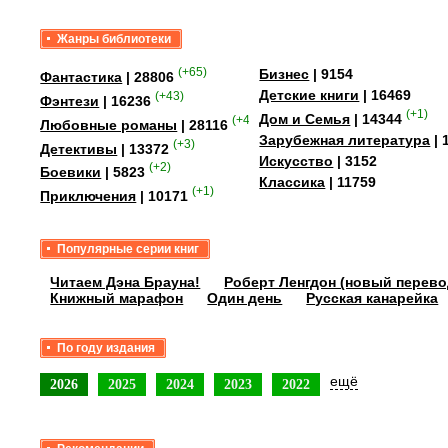
Фудзиноскэ, сыном аптекаря, и четы
дочерью податного инспектора, был
Жанры библиотеки
сентиментальностью и попросту...
(+65)
Бизнес
| 9154
Фантастика
| 28806
Детские книги
| 16469
(+43)
Фэнтези
| 16236
(+1)
Дом и Семья
| 14344
(+41)
Любовные романы
| 28116
Зарубежная литература
| 
(+3)
Детективы
| 13372
Искусство
| 3152
(+2)
Боевики
| 5823
Классика
| 11759
(+1)
Приключения
| 10171
Популярные серии книг
Читаем Дэна Брауна!
Роберт Ленгдон (новый перево
Книжный марафон
Один день
Русская канарейка
По году издания
ещё
2026
2025
2024
2023
2022