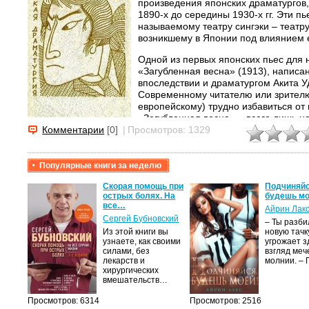
произведения японских драматургов,
1890-х до середины 1930-х гг. Эти пь
называемому театру сингэки – театр
возникшему в Японии под влиянием 
Одной из первых японских пьес для 
«Загубленная весна» (1913), написа
впоследствии и драматургом Акита У
Современному читателю или зрителю
европейскому) трудно избавиться от 
«Загубленная весна» – всего лишь 
для своего времени она и впрямь б
Комментарии
[0]
|
Просмотров: 1329
новаторским произведением, в перв
потому, что сюжет пьесы разворачив
феодальную эпоху, как в театре Кабу
Популярные книги за неделю
обстановке Японии десятых годов.
крови,
Скорая помощь при
Подчиняйс
острых болях. На
будешь мо
Конфликт пьесы строился на противо
все…
Айрин Лак
душевного мира детей, девочки и ма
а
Сергей Бубновский
несправедливому, злобному миру вз
– Ты разб
Из этой книги вы
новую тачку
непримиримой враждой, что и дало, 
лого
узнаете, как своими
угрожает з
критике провести аналогию между э
быть
силами, без
взгляд меч
Джульеттой» Шекспира. Любопытно от
сех
лекарств и
молнии. –
реакции во время второй мировой в
уг –…
хирургических
была запрещена к исполнению, так к
вмешательств…
солидарности», обязательный для со
Просмотров: 6314
Просмотров: 2516
детской любви, зарождающейся меж