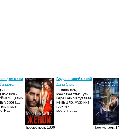
сса для меня
Будешь моей женой
Ма
ак
Зайцева
Дана Стар
ис
ды в
– Попалась,
Та
днюю ночь
красотка! Улизнуть
оймали целых
через окно в туалете
Ака
да Мороза…
не вышло. Мужчина
не 
лнили мое
горячей,
из
ие. И…
восточной…
иск
см
Просмотров: 1800
Просмотров: 1462