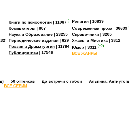
рнадцатилетней Кимико,
а сочтена неуместной
(+2)
Религия
| 10839
Книги по психологии
| 11067
Компьютеры
| 807
Современная проза
| 36639
Наука и Образование
| 23255
Справочники
| 3205
13273
Периодические издания
| 629
Ужасы и Мистика
| 3812
Поэзия и Драматургия
| 11784
(+2)
Юмор
| 3311
Публицистика
| 17546
ВСЕ ЖАНРЫ
д)
50 оттенков
До встречи с тобой
Альпина. Антиутоп
ВСЕ СЕРИИ