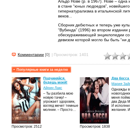
Альдо Нове (р. в 1967). Нове – одна
в стане “юных людоедов”, новейшего
гипернатурализма в итальянской лит
веков...
Сборник дебютных и теперь уже куль
“Вубинда” (1996) во втором издании
обескураживающей энциклопедии со
девизом которой могло бы быть “ни дн
Комментарии
[0]
|
Просмотров: 1401
Популярные книги за неделю
крови,
Подчиняйся,
Два босса
будешь моей!
Мария Зай
Айрин Лакс
Однажды в
а
– Ты разбила мою
новогодню
новую тачку! –
меня пойм
лого
угрожает здоровяк,
два Деда 
быть
взгляд мечет темные
И исполни
сех
молнии. – Просто…
желание. 
уг –…
Просмотров: 2512
Просмотров: 1838