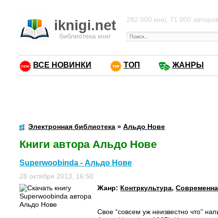
282 000 книг, 71 000 авторо
iknigi.net
библиотека книг
ВСЕ НОВИНКИ
ТОП
ЖАНРЫ
Электронная библиотека
»
Альдо Нове
Книги автора Альдо Нове
Superwoobinda - Альдо Нове
28 октября 2013, 16:50
Жанр:
Контркультура
,
Современна
Свое “совсем уж неизвестно что” на