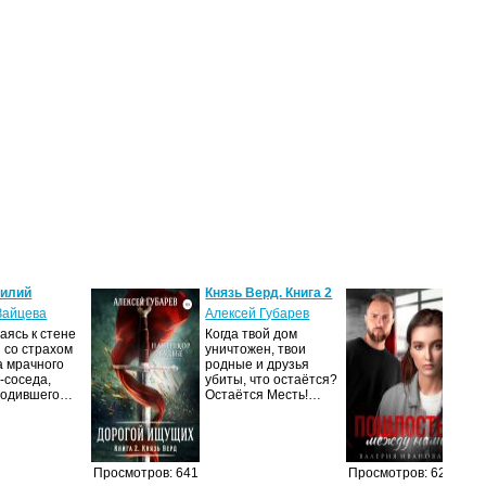
силий
Князь Верд. Книга 2
Пош
нам
Зайцева
Алексей Губарев
Вал
ясь к стене
Когда твой дом
 со страхом
уничтожен, твои
– Я
а мрачного
родные и друзья
вых
-соседа,
убиты, что остаётся?
Сва
родившего…
Остаётся Месть!…
это 
теб
Просмотров: 641
Просмотров: 623