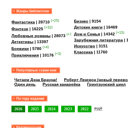
Жанры библиотеки
(+25)
Бизнес
| 9154
Фантастика
| 28710
Детские книги
| 16469
(+32)
Фэнтези
| 16225
(+15)
Дом и Семья
| 14342
(+349)
Любовные романы
| 28073
Зарубежная литература
| 
Детективы
| 13397
Искусство
| 3151
(+4)
Боевики
| 5780
Классика
| 11760
(+3)
Приключения
| 10176
Популярные серии книг
Читаем Дэна Брауна!
Роберт Ленгдон (новый перево
Один день
Русская канарейка
Гринтаунский цикл
По году издания
ещё
2026
2025
2024
2023
2022
Рекомендации