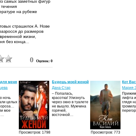
 из самых заметных фигур
 течения
ературе на рубеже
товых страшилок А. Нове
 разросся до размеров
временной жизни,
я без конца...
0
Оценок: 0
 для меня
Будешь моей женой
Кот Ва
цева
Дана Стар
Мария 
– Попалась,
Прижима
ю ночь
красотка! Улизнуть
лифта и
али целых
через окно в туалете
глядя н
Мороза…
не вышло. Мужчина
громилу
ли мое
горячей,
перего
И…
восточной…
Просмотров: 1798
Просмотров: 773