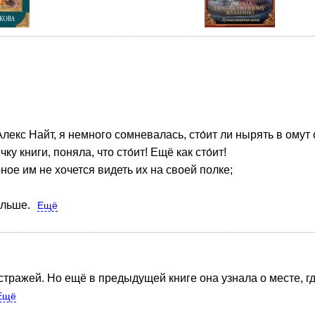
лекс Найт, я немного сомневалась, сто́ит ли нырять в омут 
 книги, поняла, что сто́ит! Ещё как сто́ит!
ое им не хочется видеть их на своей полке;
альше.
Ещё
стражей. Но ещё в предыдущей книге она узнала о месте, гд
Ещё