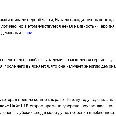
самом финале первой части, Натали находит очень неожида
логично, но в этом чувствуется некая наивность -)
Героиня 
и демонами.
Ещё
 я очень сильно люблю: - академия - смышленая героиня - д
, после чего выясняется, что она излучает энергию демона
 которая пришла ко мне как раз к Новому году - сделала д
екс Найт !!!
В скором времени, уверена, похвастаюсь пол
л очень глубокий след в моей душе, потеснив влюблённост