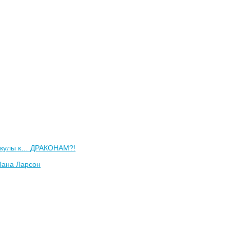
икулы к… ДРАКОНАМ?!
Лана Ларсон