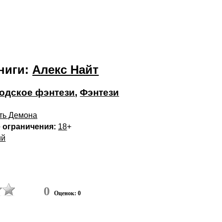
ниги:
Алекс Найт
одское фэнтези
,
Фэнтези
ть Демона
 ограничения:
18
+
ий
0
Оценок: 0