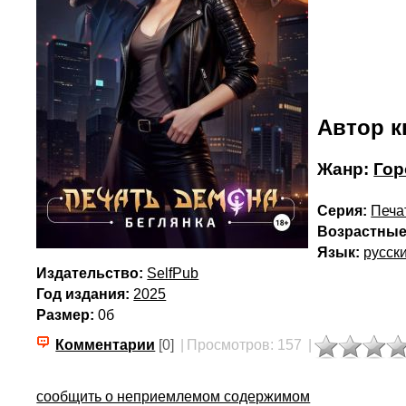
Автор к
Жанр:
Гор
Серия:
Печа
Возрастные
Язык:
русск
Издательство:
SelfPub
Год издания:
2025
Размер:
0б
Комментарии
[0]
|
Просмотров: 157
|
сообщить о неприемлемом содержимом