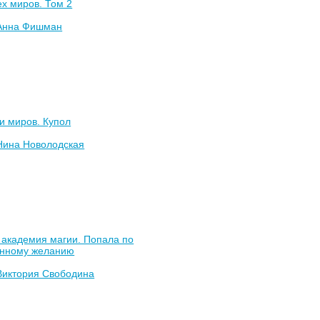
х миров. Том 2
Анна Фишман
и миров. Купол
Нина Новолодская
 академия магии. Попала по
енному желанию
Виктория Свободина