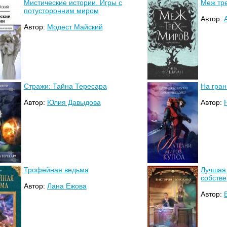
Мистические истории. Игры с
Меж тре
потусторонним миром
Автор:
Автор:
Модест Майский
Стражи: Тайна Тересара
На гран
Автор:
Юлия Давыдова
Автор:
Трофейная ведьма
Лучшая
собств
Автор:
Лана Ежова
Автор: