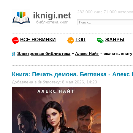
282 000 книг, 71 000 авторо
iknigi.net
библиотека книг
ВСЕ НОВИНКИ
ТОП
ЖАНРЫ
Электронная библиотека
»
Алекс Найт
»
скачать книгу
Книга:
Печать демона. Беглянка
-
Алекс 
Добавлена в библиотеку: 8 мая 2026, 14:20