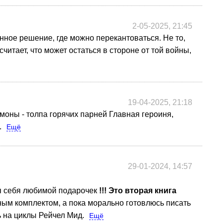
2-05-2025, 21:45
нное решение, где можно перекантоваться. Не то,
считает, что может остаться в стороне от той войны,
19-04-2025, 21:18
емоны - толпа горячих парней
Главная героиня,
.
Ещё
29-01-2024, 14:57
ля себя любимой подарочек
!!! Это вторая книга
ным комплектом, а пока морально готовлюсь писать
ь на циклы Рейчел Мид.
Ещё