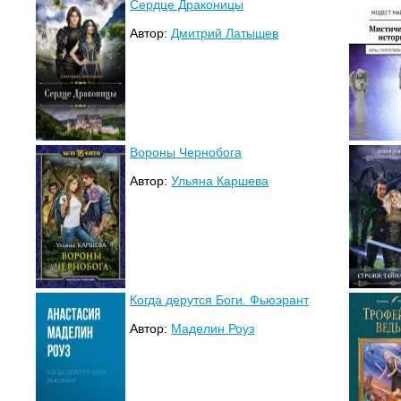
Сердце Драконицы
Автор:
Дмитрий Латышев
Вороны Чернобога
Автор:
Ульяна Каршева
Когда дерутся Боги. Фьюэрант
Автор:
Маделин Роуз