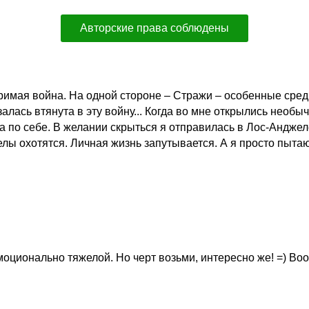
Авторские права соблюдены
зримая война. На одной стороне – Стражи – особенные сред
алась втянута в эту войну... Когда во мне открылись необ
а по себе. В желании скрыться я отправилась в Лос-Андже
ы охотятся. Личная жизнь запутывается. А я просто пытаю
эмоционально тяжелой. Но черт возьми, интересно же! =)
Воо