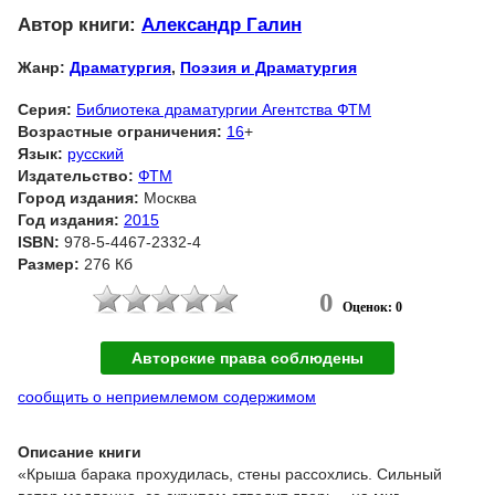
Автор книги:
Александр Галин
Жанр:
Драматургия
,
Поэзия и Драматургия
Серия:
Библиотека драматургии Агентства ФТМ
Возрастные ограничения:
16
+
Язык:
русский
Издательство:
ФТМ
Город издания:
Москва
Год издания:
2015
ISBN:
978-5-4467-2332-4
Размер:
276 Кб
0
Оценок: 0
Авторские права соблюдены
сообщить о неприемлемом содержимом
Описание книги
«Крыша барака прохудилась, стены рассохлись. Сильный