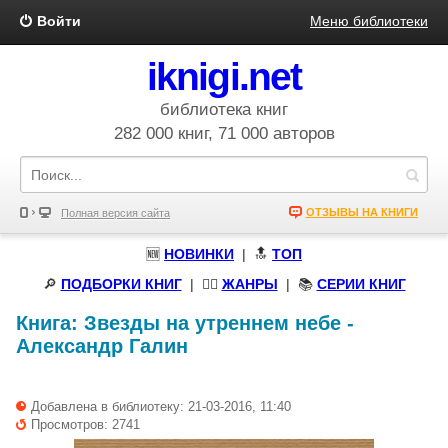
Войти
Меню библиотеки
iknigi.net
библиотека книг
282 000 книг, 71 000 авторов
ОТЗЫВЫ НА КНИГИ
Полная версия сайта
🆕
НОВИНКИ
| 🔝
ТОП
🔎
ПОДБОРКИ КНИГ
|
🧝‍♀️
ЖАНРЫ
| 📚
СЕРИИ КНИГ
Книга:
Звезды на утреннем небе
-
Александр Галин
Добавлена в библиотеку: 21-03-2016, 11:40
Просмотров: 2741