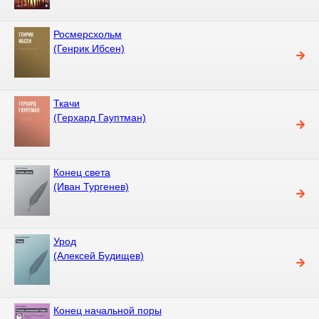
Росмерcхольм
(Генрик Ибсен)
Ткачи
(Герхард Гауптман)
Конец света
(Иван Тургенев)
Урод
(Алексей Будищев)
Конец начальной поры