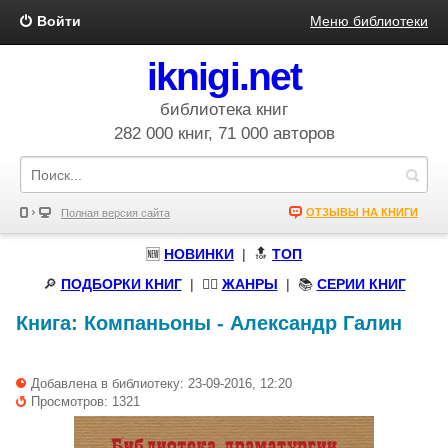
Войти
Меню библиотеки
iknigi.net
библиотека книг
282 000 книг, 71 000 авторов
ОТЗЫВЫ НА КНИГИ
Полная версия сайта
🆕
НОВИНКИ
| 🔝
ТОП
🔎
ПОДБОРКИ КНИГ
|
🧝‍♀️
ЖАНРЫ
| 📚
СЕРИИ КНИГ
Книга:
Компаньоны
-
Александр Галин
Добавлена в библиотеку: 23-09-2016, 12:20
Просмотров: 1321