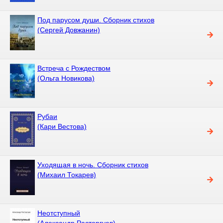
Под парусом души. Сборник стихов
(Сергей Довжанин)
Встреча с Рождеством
(Ольга Новикова)
Рубаи
(Кари Вестова)
Уходящая в ночь. Сборник стихов
(Михаил Токарев)
Неотступный
(Александр Расторгуев)