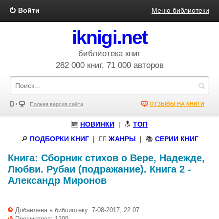
Войти
Меню библиотеки
iknigi.net
библиотека книг
282 000 книг, 71 000 авторов
ОТЗЫВЫ НА КНИГИ
Полная версия сайта
🆕
НОВИНКИ
| 🔝
ТОП
🔎
ПОДБОРКИ КНИГ
|
🧝‍♀️
ЖАНРЫ
| 📚
СЕРИИ КНИГ
Книга:
Сборник стихов о Вере, Надежде,
Любви. Рубаи (подражание). Книга 2
-
Александр Миронов
Добавлена в библиотеку: 7-08-2017, 22:07
Просмотров: 1209