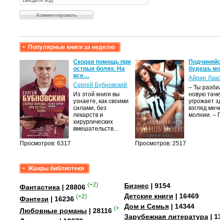
Популярные книги за неделю
крови,
Скорая помощь при
Подчиняйс
острых болях. На
будешь мо
все…
Айрин Лак
а
Сергей Бубновский
– Ты разб
Из этой книги вы
новую тачку
лого
узнаете, как своими
угрожает з
быть
силами, без
взгляд меч
сех
лекарств и
молнии. –
уг –…
хирургических
вмешательств…
Просмотров: 6317
Просмотров: 2517
Жанры библиотеки
(+2)
Бизнес
| 9154
Фантастика
| 28806
Детские книги
| 16469
(+2)
Фэнтези
| 16236
Дом и Семья
| 14344
(+4)
Любовные романы
| 28116
Зарубежная литература
| 1