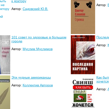
к доктору
Автор:
Автор:
Садовский Ю.В.
101 совет по здоровью в большом
Послед
городе
Автор:
Автор:
Муслим Муслимов
Эти чудные американцы
Как быть
хочется
Автор:
Коллектив Авторов
Автор: