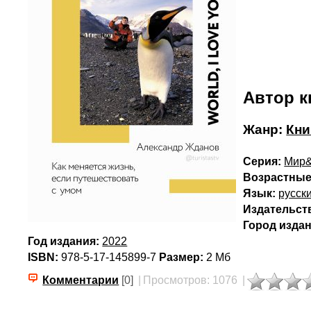
Автор к
Жанр:
Кни
Серия:
Мир&
Возрастные
Язык:
русск
Издательст
Город издан
Год издания:
2022
ISBN:
978-5-17-145899-7
Размер:
2 Мб
Комментарии
[0]
|
Просмотров: 1076
|