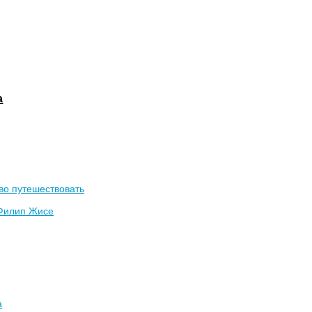
а
во путешествовать
Филип Жисе
а