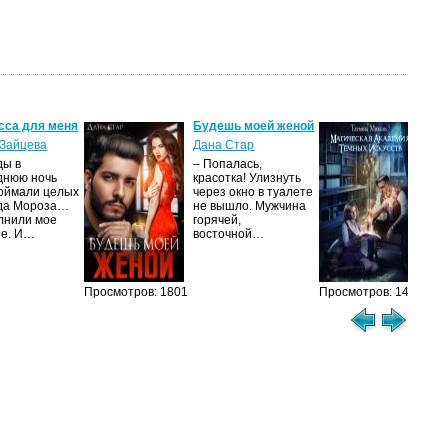
сса для меня
Будешь моей женой
Ма
ак
Зайцева
Дана Стар
ис
ды в
– Попалась,
Та
днюю ночь
красотка! Улизнуть
оймали целых
через окно в туалете
Ака
да Мороза…
не вышло. Мужчина
не 
лнили мое
горячей,
из
ие. И…
восточной…
иск
см
Просмотров: 1801
Просмотров: 1463