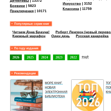
Детективы
| 13372
Искусство
| 3152
Боевики
| 5823
Классика
| 11759
Приключения
| 10171
Популярные серии книг
Читаем Дэна Брауна!
Роберт Ленгдон (новый перево
Книжный марафон
Один день
Русская канарейка
По году издания
ещё
2026
2025
2024
2023
2022
Рекомендации
МОРЕ КНИГ.
ТО
НОВАЯ
ПО
ЭЛЕКТРОННАЯ
КН
БИБЛИОТЕКА