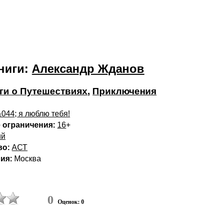
ниги:
Александр Жданов
ги о Путешествиях
,
Приключения
044; я люблю тебя!
 ограничения:
16
+
ий
во:
АСТ
ия:
Москва
0
Оценок: 0