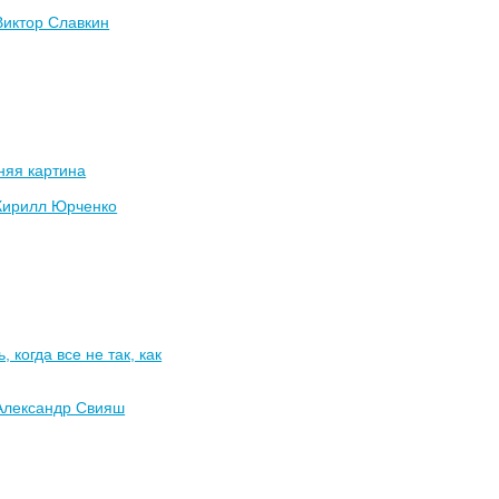
Виктор Славкин
няя картина
Кирилл Юрченко
, когда все не так, как
Александр Свияш