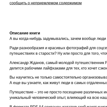
сообщить о неприемлемом содержимом
Описание книги
А вы когда-нибудь задумывались, зачем вообще люди
Ради разнообразия и красивых фотографий для соцсе
путешествиях в старости? Ну или просто для того, чт
Александр Жданов, самый молодой путешественник Р
делится рабочими лайфхаками для тех, кто хочет сэко
Вы научитесь не только самостоятельно организовыва
А еще вы узнаете, как живут люди в самых отдаленных
Путешествие – это не просто посещение различных ин
уникальный человеческий опыт, влияющий на всю наш
В формате PDF A4 сохранен издательский макет книги