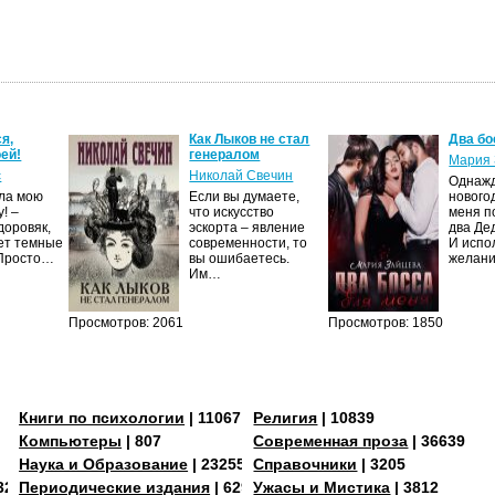
я,
Как Лыков не стал
Два бо
ей!
генералом
Мария 
с
Николай Свечин
Однаж
ила мою
Если вы думаете,
нового
! –
что искусство
меня п
доровяк,
эскорта – явление
два Де
ет темные
современности, то
И испо
 Просто…
вы ошибаетесь.
желан
Им…
Просмотров: 2061
Просмотров: 1850
Книги по психологии
| 11067
Религия
| 10839
Компьютеры
| 807
Современная проза
| 36639
Наука и Образование
| 23255
Справочники
| 3205
3273
Периодические издания
| 629
Ужасы и Мистика
| 3812