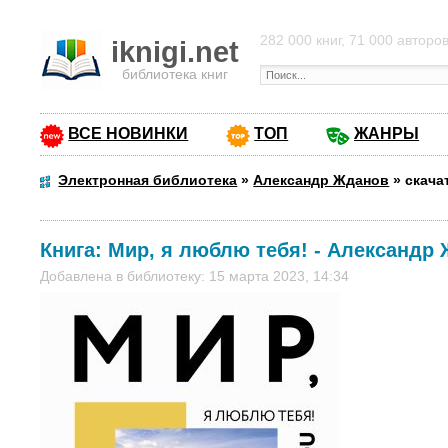
282 000 книг, 71 000 авторо
iknigi.net
библиотека книг
ВСЕ НОВИНКИ
ТОП
ЖАНРЫ
Электронная библиотека
»
Александр Жданов
»
скача
Книга:
Мир, я люблю тебя!
-
Александр 
Добавлена в библиотеку: 15 марта 2023, 14:34