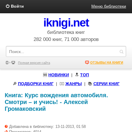
Войти
Меню библиотеки
iknigi.net
библиотека книг
282 000 книг, 71 000 авторов
ОТЗЫВЫ НА КНИГИ
Полная версия сайта
🆕
НОВИНКИ
| 🔝
ТОП
🔎
ПОДБОРКИ КНИГ
|
🧝‍♀️
ЖАНРЫ
| 📚
СЕРИИ КНИГ
Книга:
Курс вождения автомобиля.
Смотри – и учись!
-
Алексей
Громаковский
Добавлена в библиотеку: 13-11-2013, 01:58
Просмотров: 4014