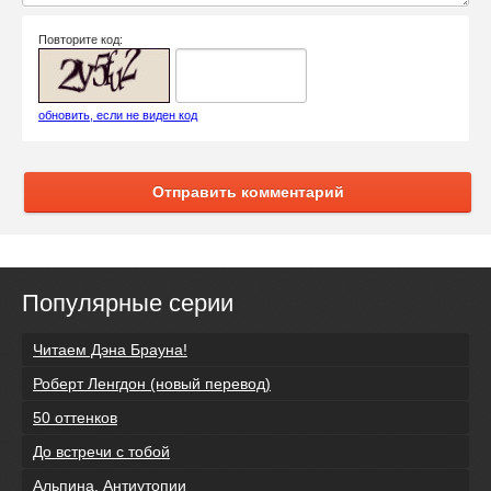
Повторите код:
обновить, если не виден код
Отправить комментарий
Популярные серии
Читаем Дэна Брауна!
Роберт Ленгдон (новый перевод)
50 оттенков
До встречи с тобой
Альпина. Антиутопии