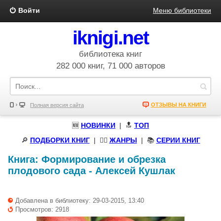
Войти
Меню библиотеки
iknigi.net
библиотека книг
282 000 книг, 71 000 авторов
ОТЗЫВЫ НА КНИГИ
Полная версия сайта
🆕
НОВИНКИ
| 🔝
ТОП
🔎
ПОДБОРКИ КНИГ
|
🧝‍♀️
ЖАНРЫ
| 📚
СЕРИИ КНИГ
Книга:
Формирование и обрезка
плодового сада
-
Алексей Кушлак
Добавлена в библиотеку: 29-03-2015, 13:40
Просмотров: 2918