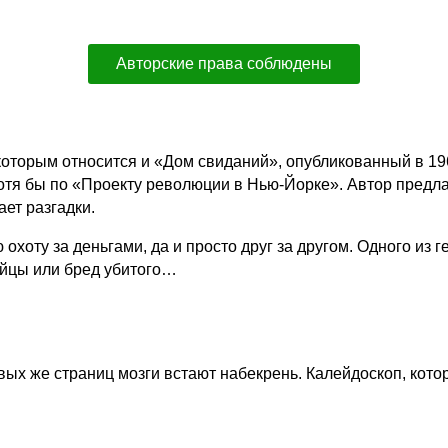
Авторские права соблюдены
которым относится и «Дом свиданий», опубликованный в 196
тя бы по «Проекту революции в Нью-Йорке». Автор предлаг
ает разгадки.
оту за деньгами, да и просто друг за другом. Одного из ге
ийцы или бред убитого…
вых же страниц мозги встают набекрень. Калейдоскоп, кото