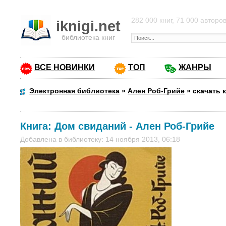
282 000 книг, 71 000 авторо
iknigi.net
библиотека книг
ВСЕ НОВИНКИ
ТОП
ЖАНРЫ
Электронная библиотека
»
Ален Роб-Грийе
»
скачать 
Книга:
Дом свиданий
-
Ален Роб-Грийе
Добавлена в библиотеку: 14 ноября 2013, 06:18