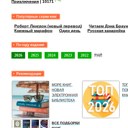
(+4)
Приключения
| 10171
Популярные серии книг
Роберт Ленгдон (новый перевод)
Читаем Дэна Браун
Книжный марафон
Один день
Русская канарейка
По году издания
ещё
2026
2025
2024
2023
2022
Рекомендации
МОРЕ КНИГ.
ТО
НОВАЯ
ПО
ЭЛЕКТРОННАЯ
КН
БИБЛИОТЕКА
ВСЕ ПОДБОРКИ