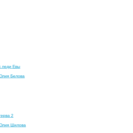
к леди Евы
Юлия Белова
терва 2
Юлия Шилова