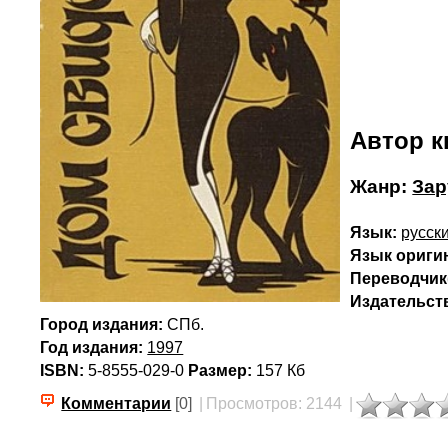
Автор к
Жанр:
Зар
Язык:
русск
Язык ориги
Переводчик(
Издательст
Город издания:
СПб.
Год издания:
1997
ISBN:
5-8555-029-0
Размер:
157 Кб
Комментарии
[0]
|
Просмотров: 2144
|