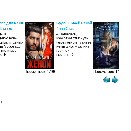
сса для меня
Будешь моей женой
Ма
ак
Зайцева
Дана Стар
ис
ды в
– Попалась,
Та
днюю ночь
красотка! Улизнуть
оймали целых
через окно в туалете
Ака
да Мороза…
не вышло. Мужчина
не 
лнили мое
горячей,
из
ие. И…
восточной…
иск
см
Просмотров: 1799
Просмотров: 1461
(+2)