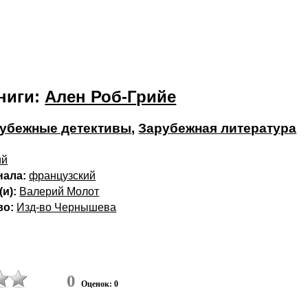
ниги:
Ален Роб-Грийе
убежные детективы
,
Зарубежная литература
ий
нала:
французский
и):
Валерий Молот
во:
Изд-во Чернышева
0
Оценок: 0