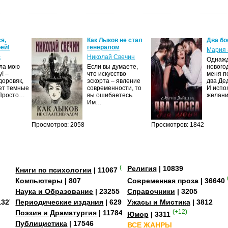
я,
Как Лыков не стал
Два бо
ей!
генералом
Мария 
с
Николай Свечин
Однаж
ила мою
Если вы думаете,
нового
! –
что искусство
меня п
доровяк,
эскорта – явление
два Де
ет темные
современности, то
И испо
 Просто…
вы ошибаетесь.
желан
Им…
Просмотров: 2058
Просмотров: 1842
(+3)
Религия
| 10839
Книги по психологии
| 11067
Компьютеры
| 807
Современная проза
| 36640
Наука и Образование
| 23255
Справочники
| 3205
13273
Периодические издания
| 629
Ужасы и Мистика
| 3812
Поэзия и Драматургия
| 11784
(+12)
Юмор
| 3311
Публицистика
| 17546
ВСЕ ЖАНРЫ