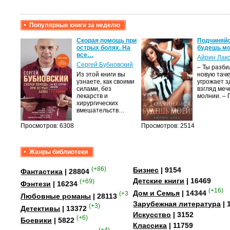
Популярные книги за неделю
крови,
Скорая помощь при
Подчиняйс
острых болях. На
будешь мо
все…
Айрин Лак
а
Сергей Бубновский
– Ты разб
Из этой книги вы
новую тачку
лого
узнаете, как своими
угрожает з
быть
силами, без
взгляд меч
сех
лекарств и
молнии. –
уг –…
хирургических
вмешательств…
Просмотров: 6308
Просмотров: 2514
Жанры библиотеки
(+86)
Бизнес
| 9154
Фантастика
| 28804
Детские книги
| 16469
(+69)
Фэнтези
| 16234
(+16)
Дом и Семья
| 14344
(+358)
Любовные романы
| 28113
Зарубежная литература
| 
(+3)
Детективы
| 13372
Искусство
| 3152
(+6)
Боевики
| 5822
Классика
| 11759