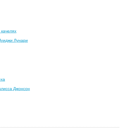
 качелях
Луиджи Лунари
еха
Алисса Джонсон