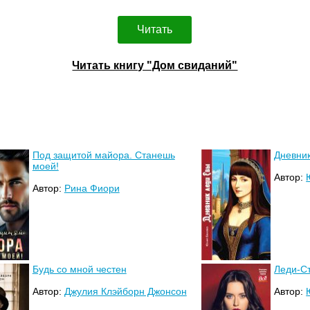
Читать
Читать книгу "Дом свиданий"
Под защитой майора. Станешь
Дневни
моей!
Автор:
Автор:
Рина Фиори
Будь со мной честен
Леди-С
Автор:
Джулия Клэйборн Джонсон
Автор: