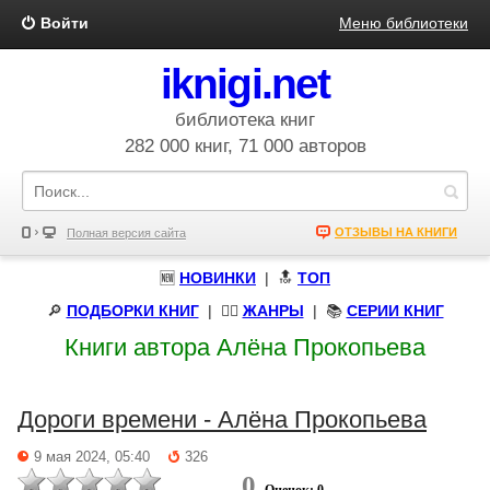
Войти
Меню библиотеки
iknigi.net
библиотека книг
282 000 книг, 71 000 авторов
ОТЗЫВЫ НА КНИГИ
Полная версия сайта
🆕
НОВИНКИ
| 🔝
ТОП
🔎
ПОДБОРКИ КНИГ
|
🧝‍♀️
ЖАНРЫ
| 📚
СЕРИИ КНИГ
Книги автора Алёна Прокопьева
Дороги времени - Алёна Прокопьева
9 мая 2024, 05:40
326
0