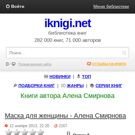
Войти
Меню библиотеки
iknigi.net
библиотека книг
282 000 книг, 71 000 авторов
ОТЗЫВЫ НА КНИГИ
Полная версия сайта
🆕
НОВИНКИ
| 🔝
ТОП
🔎
ПОДБОРКИ КНИГ
|
🧝‍♀️
ЖАНРЫ
| 📚
СЕРИИ КНИГ
Книги автора Алена Смирнова
Маска для женщины - Алена Смирнова
12 ноября 2013, 22:20
2167
0