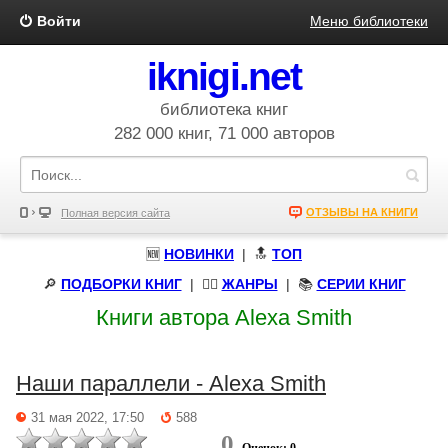
Войти
Меню библиотеки
iknigi.net
библиотека книг
282 000 книг, 71 000 авторов
ОТЗЫВЫ НА КНИГИ
Полная версия сайта
🆕
НОВИНКИ
| 🔝
ТОП
🔎
ПОДБОРКИ КНИГ
|
🧝‍♀️
ЖАНРЫ
| 📚
СЕРИИ КНИГ
Книги автора Alexa Smith
Наши параллели - Alexa Smith
31 мая 2022, 17:50
588
0