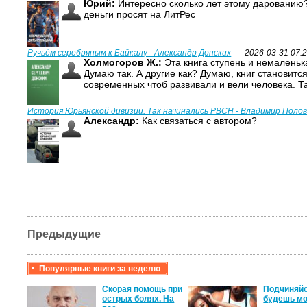
Юрий:
Интересно сколько лет этому дарованию?
деньги просят на ЛитРес
Ручьём серебряным к Байкалу - Александр Донских
2026-03-31 07:
Холмогоров Ж.:
Эта книга ступень и немаленька
Думаю так. А другие как? Думаю, книг становитс
современных чтоб развивали и вели человека. Т
История Юрьянской дивизии. Так начинались РВСН - Владимир Поло
Александр:
Как связаться с автором?
Предыдущие
Популярные книги за неделю
крови,
Скорая помощь при
Подчиняйс
острых болях. На
будешь мо