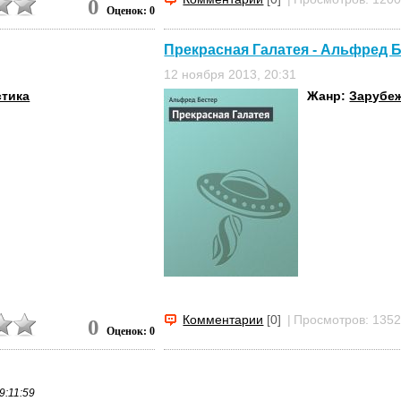
0
Оценок: 0
Прекрасная Галатея - Альфред 
12 ноября 2013, 20:31
стика
Жанр:
Зарубеж
Комментарии
[0]
|
Просмотров: 135
0
Оценок: 0
9:11:59