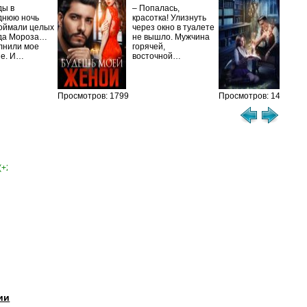
ис
ды в
– Попалась,
Та
днюю ночь
красотка! Улизнуть
оймали целых
через окно в туалете
Ака
да Мороза…
не вышло. Мужчина
не 
лнили мое
горячей,
из
ие. И…
восточной…
иск
см
Просмотров: 1799
Просмотров: 1461
(+2)
ии