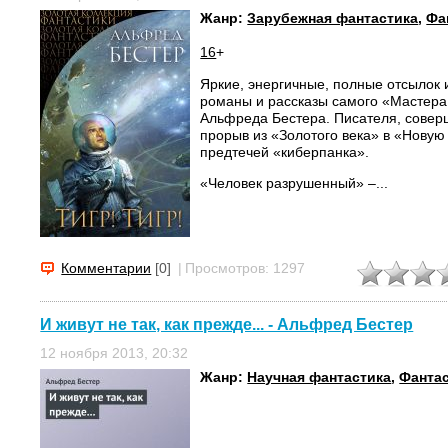
Жанр:
Зарубежная фантастика
,
Фа
16
+
Яркие, энергичные, полные отсылок 
романы и рассказы самого «Мастера
Альфреда Бестера. Писателя, совер
прорыв из «Золотого века» в «Новую
предтечей «киберпанка».
«Человек разрушенный» –...
Комментарии
[0]
|
Просмотров: 1297
И живут не так, как прежде... - Альфред Бестер
12 ноября 2013, 20:32
Жанр:
Научная фантастика
,
Фанта