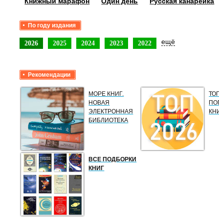
Книжный марафон
Один день
Русская канарейка
По году издания
ещё
2026
2025
2024
2023
2022
Рекомендации
МОРЕ КНИГ.
ТО
НОВАЯ
ПО
ЭЛЕКТРОННАЯ
КН
БИБЛИОТЕКА
ВСЕ ПОДБОРКИ
КНИГ