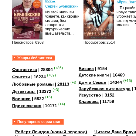
все…
Айрин Лак
а
Сергей Бубновский
– Ты разб
Из этой книги вы
новую тачку
лого
узнаете, как своими
угрожает з
быть
силами, без
взгляд меч
сех
лекарств и
молнии. –
уг –…
хирургических
вмешательств…
Просмотров: 6308
Просмотров: 2514
Жанры библиотеки
(+86)
Бизнес
| 9154
Фантастика
| 28804
Детские книги
| 16469
(+69)
Фэнтези
| 16234
(+16)
Дом и Семья
| 14344
(+358)
Любовные романы
| 28113
Зарубежная литература
| 
(+3)
Детективы
| 13372
Искусство
| 3152
(+6)
Боевики
| 5822
Классика
| 11759
(+4)
Приключения
| 10171
Популярные серии книг
Роберт Ленгдон (новый перевод)
Читаем Дэна Браун