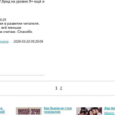
,бред на уровне 9+ ещё и
26:29
я в развитии читателя.
я всё меньше
ак считаю. Спасибо.
вников
2026-03-22 05:29:09
1
2
я,
Как Лыков не стал
Два бо
ей!
генералом
Мария 