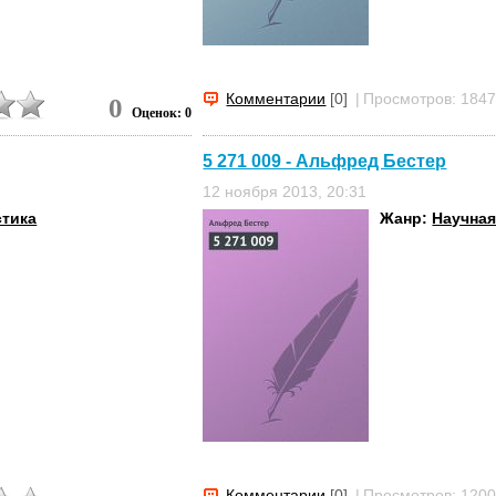
Комментарии
[0]
|
Просмотров: 184
0
Оценок: 0
5 271 009 - Альфред Бестер
12 ноября 2013, 20:31
стика
Жанр:
Научная
Комментарии
[0]
|
Просмотров: 120