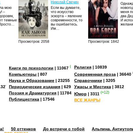
с
Николай Свечин
Однаж
ила мою
Если вы думаете,
нового
! –
что искусство
меня п
доровяк,
эскорта – явление
два Де
ет темные
современности, то
И испо
 Просто…
вы ошибаетесь.
желан
Им…
Просмотров: 2058
Просмотров: 1842
(+3)
Религия
| 10839
Книги по психологии
| 11067
Компьютеры
| 807
Современная проза
| 36640
Наука и Образование
| 23255
Справочники
| 3205
13273
Периодические издания
| 629
Ужасы и Мистика
| 3812
Поэзия и Драматургия
| 11784
(+12)
Юмор
| 3311
Публицистика
| 17546
ВСЕ ЖАНРЫ
а!
50 оттенков
До встречи с тобой
Альпина. Антиутоп