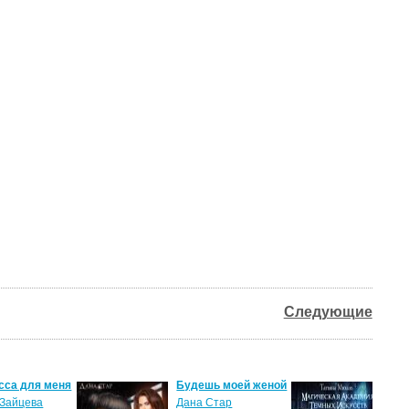
Следующие
сса для меня
Будешь моей женой
Ма
ак
Зайцева
Дана Стар