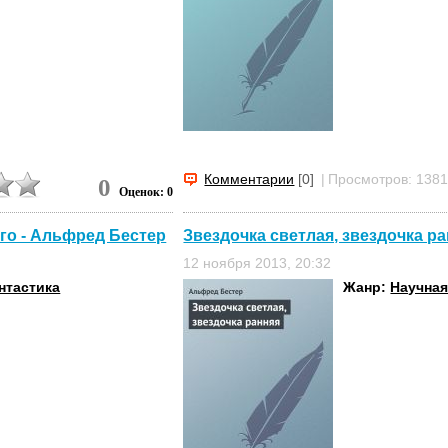
Комментарии
[0]
|
Просмотров: 138
0
Оценок: 0
го - Альфред Бестер
Звездочка светлая, звездочка р
12 ноября 2013, 20:32
нтастика
Жанр:
Научная