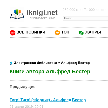
282 000 книг, 71 000 авторо
iknigi.net
библиотека книг
ВСЕ НОВИНКИ
ТОП
ЖАНРЫ
Электронная библиотека
»
Альфред Бестер
Книги автора Альфред Бестер
Предыдущие
Тигр! Тигр! (сборник) - Альфред Бестер
21 марта 2019, 20:01