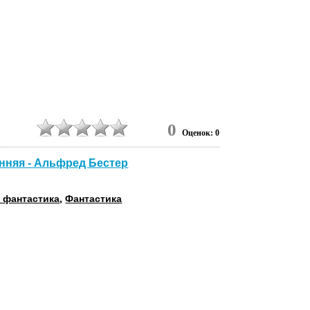
1
0
Оценок: 0
анняя - Альфред Бестер
 фантастика
,
Фантастика