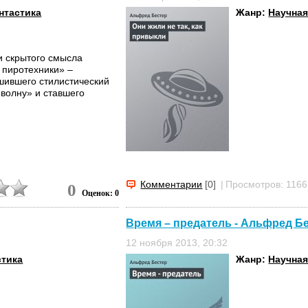
нтастика
Жанр:
Научная
и скрытого смысла
 пиротехники» –
шившего стилистический
 волну» и ставшего
Комментарии
[0]
|
Просмотров: 1166
0
Оценок: 0
Время – предатель - Альфред Б
12 ноября 2013, 20:32
стика
Жанр:
Научная