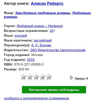
Автор книги:
Алисон Робертс
Жанр:
Зарубежные любовные романы
,
Любовные
романы
Серия:
Любовный роман – Harlequin
Возрастные ограничения:
16
+
Язык:
русский
Язык оригинала:
английский
Переводчик(и):
А. С. Ерхова
Издательство:
ЗАО Издательство Центрполиграф
Город издания:
Москва
Год издания:
2015
ISBN:
978-5-227-05980-2
Размер:
303 Кб
0
Оценок: 0
Авторские права соблюдены
сообщить о неприемлемом содержимом