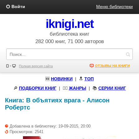
Войти
Меню библиотеки
iknigi.net
библиотека книг
282 000 книг, 71 000 авторов
ОТЗЫВЫ НА КНИГИ
Полная версия сайта
🆕
НОВИНКИ
| 🔝
ТОП
🔎
ПОДБОРКИ КНИГ
|
🧝‍♀️
ЖАНРЫ
| 📚
СЕРИИ КНИГ
Книга:
В объятиях врага
-
Алисон
Робертс
Добавлена в библиотеку: 19-09-2015, 20:00
Просмотров: 2541