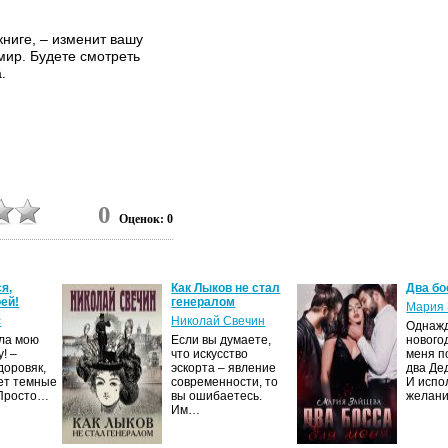
книге, – изменит вашу
мир. Будете смотреть
.
0
Оценок: 0
я,
Как Лыков не стал
Два бо
ей!
генералом
Мария 
с
Николай Свечин
Однаж
ила мою
Если вы думаете,
нового
! –
что искусство
меня п
доровяк,
эскорта – явление
два Де
ет темные
современности, то
И испо
 Просто…
вы ошибаетесь.
желан
Им…