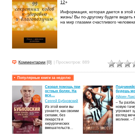
12
+
Информация, которая дается в этой 
жизнь! Вы по-другому будете видеть 
на мир глазами счастливого человека
Комментарии
[0]
|
Просмотров: 889
Популярные книги за неделю
крови,
Скорая помощь при
Подчиняйс
острых болях. На
будешь мо
все…
Айрин Лак
а
Сергей Бубновский
– Ты разб
Из этой книги вы
новую тачку
лого
узнаете, как своими
угрожает з
быть
силами, без
взгляд меч
сех
лекарств и
молнии. –
уг –…
хирургических
вмешательств…