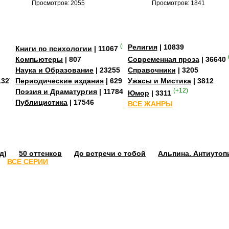
Просмотров: 2055
Просмотров: 1841
(+3)
Религия
| 10839
Книги по психологии
| 11067
Компьютеры
| 807
Современная проза
| 36640
Наука и Образование
| 23255
Справочники
| 3205
13273
Периодические издания
| 629
Ужасы и Мистика
| 3812
Поэзия и Драматургия
| 11784
(+12)
Юмор
| 3311
Публицистика
| 17546
ВСЕ ЖАНРЫ
д)
50 оттенков
До встречи с тобой
Альпина. Антиутоп
ВСЕ СЕРИИ