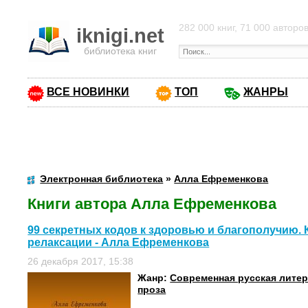
282 000 книг, 71 000 авторо
iknigi.net
библиотека книг
ВСЕ НОВИНКИ
ТОП
ЖАНРЫ
Электронная библиотека
»
Алла Ефременкова
Книги автора Алла Ефременкова
99 секретных кодов к здоровью и благополучию. 
релаксации - Алла Ефременкова
26 декабря 2017, 15:38
Жанр:
Современная русская лите
проза