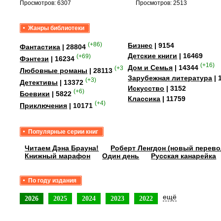
Просмотров: 6307
Просмотров: 2513
Жанры библиотеки
(+86)
Бизнес
| 9154
Фантастика
| 28804
Детские книги
| 16469
(+69)
Фэнтези
| 16234
(+16)
Дом и Семья
| 14344
(+358)
Любовные романы
| 28113
Зарубежная литература
| 
(+3)
Детективы
| 13372
Искусство
| 3152
(+6)
Боевики
| 5822
Классика
| 11759
(+4)
Приключения
| 10171
Популярные серии книг
Читаем Дэна Брауна!
Роберт Ленгдон (новый перево
Книжный марафон
Один день
Русская канарейка
По году издания
ещё
2026
2025
2024
2023
2022