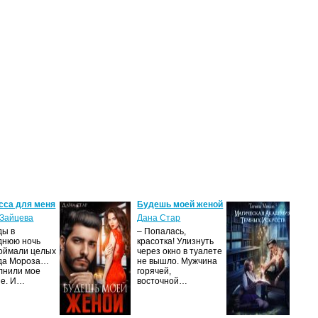
сса для меня
Будешь моей женой
Ма
ак
Зайцева
Дана Стар
ис
ды в
– Попалась,
Та
днюю ночь
красотка! Улизнуть
оймали целых
через окно в туалете
Ака
да Мороза…
не вышло. Мужчина
не 
лнили мое
горячей,
из
ие. И…
восточной…
иск
см