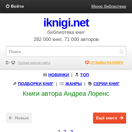
Войти
Меню библиотеки
iknigi.net
библиотека книг
282 000 книг, 71 000 авторов
ОТЗЫВЫ НА КНИГИ
Полная версия сайта
🆕
НОВИНКИ
| 🔝
ТОП
🔎
ПОДБОРКИ КНИГ
|
🧝‍♀️
ЖАНРЫ
| 📚
СЕРИИ КНИГ
Книги автора Андреа Лоренс
Новые
Ещё книги
1
2
3