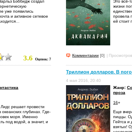
 Чарльз Бэббидж создал
Это всё-т
бернетическую
жизни пог
пе уже появились
единствен
почта и активное сетевое
провела п
ходится...
ей стоит 
Комментарии
[0]
|
Просмотров
3.6
Оценок: 7
Триллион долларов. В пого
4 мая 2016, 20:40
нтастика
Жанр:
Со
проза
16
+
а Лидс решает провести
 океанских глубинах. Где-
Еще вчер
еловек моря. Именно
пиццы. Од
ь под водой, а значит, и
Гейтса и
взятых! 
наследств