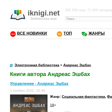
282 000 книг, 71 000 авторо
iknigi.net
библиотека книг
ВСЕ НОВИНКИ
ТОП
ЖАНРЫ
Электронная библиотека
»
Андреас Эшбах
Книги автора Андреас Эшбах
Управление - Андреас Эшбах
1 ноября 2022, 16:38
Жанр:
Социальная фантастика
,
Фа
18
+