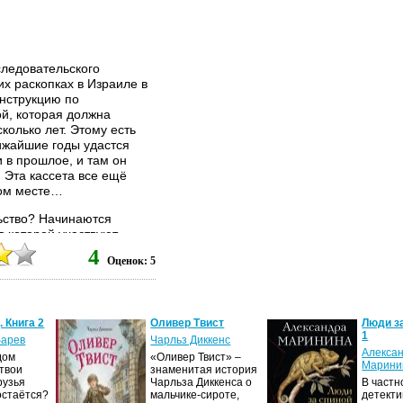
связано с
озиралась
заложник
городишке
следовательского
их раскопках в Израиле в
инструкцию по
й, которая должна
колько лет. Этому есть
ижайшие годы удастся
 в прошлое, и там он
 Эта кассета все ещё
ном месте…
льство? Начинаются
 в которой участвуют
ы и один из
4
Оценок: 5
а. Гонка с
идцатью промежуточными
е...
. Книга 2
Оливер Твист
Люди за
1
барев
Чарльз Диккенс
Алекса
дом
«Оливер Твист» –
Марини
 твои
знаменитая история
рузья
Чарльза Диккенса о
В частн
остаётся?
мальчике-сироте,
детект