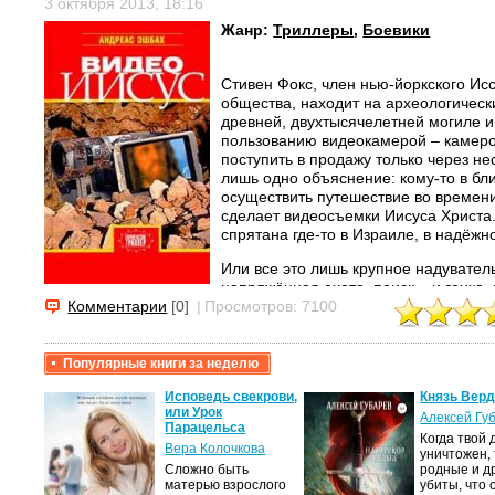
3 октября 2013, 18:16
Жанр:
Триллеры
,
Боевики
Стивен Фокc, член нью-йоркского Ис
общества, находит на археологическ
древней, двухтысячелетней могиле 
пользованию видеокамерой – камеро
поступить в продажу только через нес
лишь одно объяснение: кому-то в бл
осуществить путешествие во времени
сделает видеосъемки Иисуса Христа.
спрятана где-то в Израиле, в надёж
Или все это лишь крупное надувате
напряжённая охота, поиск – и гонка,
археологи, Ватикан, секретные служб
Комментарии
[0]
|
Просмотров: 7100
могущественных медиаконцернов мир
ошеломительными поворотами, с тр
финишами и финалом, какого никто н
Популярные книги за неделю
Исповедь свекрови,
Князь Верд
или Урок
Алексей Гу
Парацельса
Когда твой 
Вера Колочкова
уничтожен,
Сложно быть
родные и д
матерью взрослого
убиты, что 