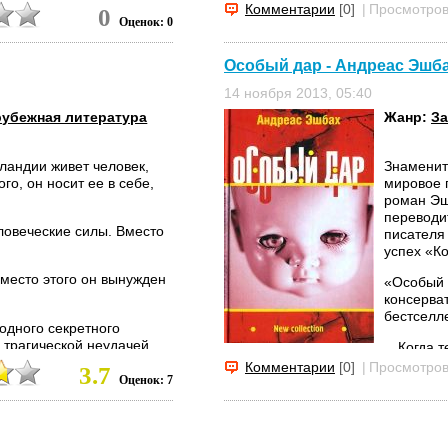
Комментарии
[0]
|
Просмотров
завещании
0
Оценок: 0
человек, 
Особый дар - Андреас Эшб
14 ноября 2013, 05:40
рубежная литература
Жанр:
За
ландии живет человек,
Знаменит
го, он носит ее в себе,
мировое 
роман Эш
переводи
ловеческие силы. Вместо
писателя
успех «К
Вместо этого он вынужден
«Особый 
консерва
бестселл
одного секретного
 трагической неудачей.
…Когда т
статок жизни там, где
живешь в
Комментарии
[0]
|
Просмотров
3.7
ание.
Оценок: 7
самой обы
велосипе
го тайну, – и он уже
вокруг го
свою жизн