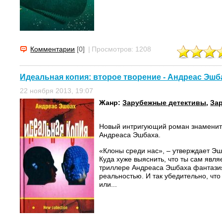
Комментарии
[0]
|
Просмотров: 1208
Идеальная копия: второе творение - Андреас Эшб
22 ноября 2013, 19:07
Жанр:
Зарубежные детективы
,
За
Новый интригующий роман знаменит
Андреаса Эшбаха.
«Клоны среди нас», – утверждает Эш
Куда хуже выяснить, что ты сам явл
триллере Андреаса Эшбаха фантазия
реальностью. И так убедительно, что
или...