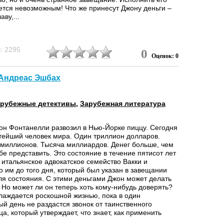
ется невозможным! Что же принесут Джону деньги –
аву,...
: 2295
0
Оценок: 0
 Андреас Эшбах
рубежные детективы
,
Зарубежная литература
он Фонтанелли развозил в Нью-Йорке пиццу. Сегодня
атейший человек мира. Один триллион долларов.
миллионов. Тысяча миллиардов. Денег больше, чем
е представить. Это состояние в течение пятисот лет
 итальянское адвокатское семейство Вакки и
 им до того дня, который был указан в завещании
ля состояния. С этими деньгами Джон может делать
. Но может ли он теперь хоть кому-нибудь доверять?
лаждается роскошной жизнью, пока в один
й день не раздастся звонок от таинственного
а, который утверждает, что знает, как применить
о и исполнить прорицание, о котором сказано в