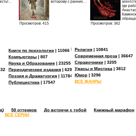
есть!…
которому с ранних…
агентст
где раб
Анаста
Каменск
обраща
Просмотров: 415
Просмотров: 362
(+3)
Религия
| 10841
Книги по психологии
| 11066
Современная проза
| 36647
Компьютеры
| 807
Справочники
| 3205
Наука и Образование
| 23255
Ужасы и Мистика
| 3812
13288
Периодические издания
| 629
Юмор
| 3296
Поэзия и Драматургия
| 11784
ВСЕ ЖАНРЫ
Публицистика
| 17547
д)
50 оттенков
До встречи с тобой
Книжный марафон
ВСЕ СЕРИИ