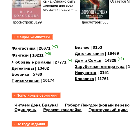
сына. Сложно быть
Остаётся М
хорошей для всех
его жен и подруг –…
Просмотров: 8199
Просмотров: 565
Жанры библиотеки
(+7)
Бизнес
| 9153
Фантастика
| 28671
Детские книги
| 16469
(+5)
Фэнтези
| 16211
(+1)
Дом и Семья
| 14328
(+35)
Любовные романы
| 27771
Зарубежная литература
| 
Детективы
| 13402
Искусство
| 3151
Боевики
| 5760
Классика
| 11761
Приключения
| 10174
Популярные серии книг
Читаем Дэна Брауна!
Роберт Ленгдон (новый перево
Один день
Русская канарейка
Гринтаунский цикл
По году издания