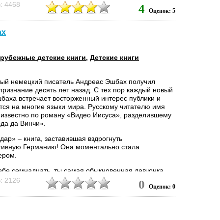
: 4468
. Что это за план? И действительно ли Джон тот
4
Оценок: 5
который призван привести этот план в...
ах
рубежные детские книги
,
Детские книги
ый немецкий писатель Андреас Эшбах получил
признание десять лет назад. С тех пор каждый новый
баха встречает восторженный интерес публики и
тся на многие языки мира. Русскому читателю имя
 известно по роману «Видео Иисуса», разделившему
ода да Винчи».
дар» – книга, заставившая вздрогнуть
тивную Германию! Она моментально стала
ером.
ебе семнадцать, ты самая обыкновенная девчонка,
 самом обыкновенном немецком городке и учишься в
: 2126
0
Оценок: 0
кновенной гимназии, и вдруг, проезжая по городу на
де, замечаешь, что полиции и полицейских машин
раздо больше, чем тебе приходилось видеть за всю
ь, не задумаешься ли невольно, как это может быть