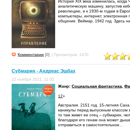
История XIX века изменилась, когда
аналитическую машину, запустив ки
революцию, и к 1930-м годам в Евро
компьютеры, интернет, электронная 
общение. Веймар, 1942 год. Здесь на
Комментарии
[0]
|
Просмотров: 1470
Субмарин - Андреас Эшбах
22 ноября 2021, 11:02
Жанр:
Социальная фантастика
,
Фа
12
+
Австралия. 2151 год. 15-летняя Сах
каникулы перед выпускным классом в
то там живет ее отец – субмарин, ч
благодаря его генам она может дышат
отправиться в самостоятельное...