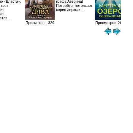
во «Власта»,
графа Аверина!
охо
отает
Петербург потрясает
Про
сия
серия дерзких…
уби
ая,
ется…
Просмотров: 329
Просмотров: 266