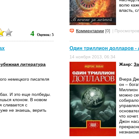
волю каж
власть, сл
Комментарии
[0]
|
Просмотров
4
Оценок: 5
ах
Один триллион долларов -
14 ноября 2013, 06:34
рубежная литература
Жанр:
За
ого немецкого писателя
Вчера Дж
он – бог
Миллион 
бах. И это еще полбеды.
можно себ
яешься клоном. В новом
собирало
 сливается с
управляло
 уже не знаешь, верить
основате
что хочет
Джон нас
прекрасны
незнакомц
наследств