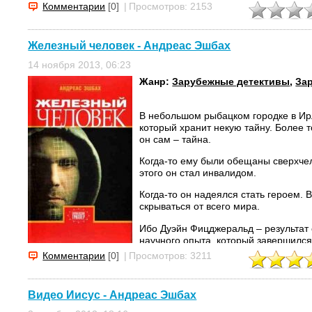
Комментарии
[0]
|
Просмотров: 2153
Железный человек - Андреас Эшбах
14 ноября 2013, 06:23
Жанр:
Зарубежные детективы
,
За
В небольшом рыбацком городке в Ир
который хранит некую тайну. Более то
он сам – тайна.
Когда-то ему были обещаны сверхче
этого он стал инвалидом.
Когда-то он надеялся стать героем. 
скрываться от всего мира.
Ибо Дуэйн Фицджеральд – результат 
научного опыта, который завершился
Теперь Дуэйн имеет право провести о
Комментарии
[0]
|
Просмотров: 3211
захочет, но с условием хранить молч
Однако есть человек, который знает е
Видео Иисус - Андреас Эшбах
вышел на его...