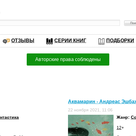
в
ОТЗЫВЫ
СЕРИИ КНИГ
ПОДБОРКИ
Авторские права соблюдены
Аквамарин - Андреас Эшба
22 ноября 2021, 11:06
нтастика
Жанр:
Со
12
+