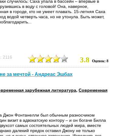
аки случилось: Саха упала в бассейн – впервые в
рузившись в воду с головой! Она, наверное,
ная в городе, кто не умеет плавать. 15-летняя Саха
од водой четверть часа, но не утонула. Быть может,
поблагодарить...
: 2116
3.8
Оценок: 8
не за мечтой - Андреас Эшбах
временная зарубежная литература
,
Современная
а Джон Фонтанелли был обычным разносчиком
ин визит в адвокатскую контору – и он богаче Билла
 двухсот самых состоятельных людей мира, вместе
Однако далекий предок оставил Джону не только
о, но и очень странное завещание. Исполнить его