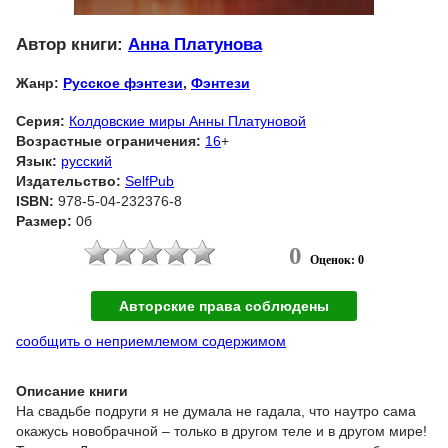
Автор книги:
Анна Платунова
Жанр:
Русское фэнтези
,
Фэнтези
Серия:
Колдовские миры Анны Платуновой
Возрастные ограничения:
16
+
Язык:
русский
Издательство:
SelfPub
ISBN:
978-5-04-232376-8
Размер:
0б
0
Оценок: 0
Авторские права соблюдены
сообщить о неприемлемом содержимом
Описание книги
На свадьбе подруги я не думала не гадала, что наутро сама
окажусь новобрачной – только в другом теле и в другом мире!