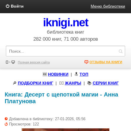
Войти
Меню библиотеки
iknigi.net
библиотека книг
282 000 книг, 71 000 авторов
ОТЗЫВЫ НА КНИГИ
Полная версия сайта
🆕
НОВИНКИ
| 🔝
ТОП
🔎
ПОДБОРКИ КНИГ
|
🧝‍♀️
ЖАНРЫ
| 📚
СЕРИИ КНИГ
Книга:
Десерт с щепоткой магии
-
Анна
Платунова
Добавлена в библиотеку: 27-01-2026, 05:56
Просмотров: 122