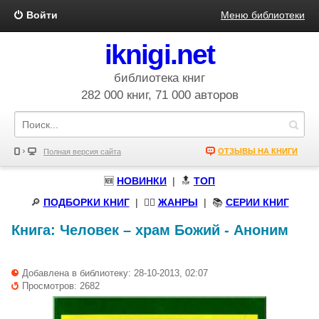
Войти
Меню библиотеки
iknigi.net
библиотека книг
282 000 книг, 71 000 авторов
ОТЗЫВЫ НА КНИГИ
Полная версия сайта
🆕
НОВИНКИ
| 🔝
ТОП
🔎
ПОДБОРКИ КНИГ
|
🧝‍♀️
ЖАНРЫ
| 📚
СЕРИИ КНИГ
Книга:
Человек – храм Божий
-
Аноним
Добавлена в библиотеку: 28-10-2013, 02:07
Просмотров: 2682