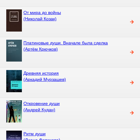
От мира до войны
(Николай Козак)
Платиновые души. Вначале была сделка
(Артём Крючков)
Древняя история
(Аркадий Мурзашев)
Откровение души
(Андрей Кудан)
Ритм души
(Лиана Фатихова)