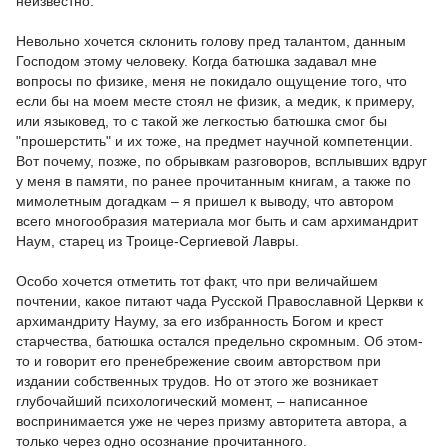
неизвестно.
Невольно хочется склонить голову пред талантом, данным
Господом этому человеку. Когда батюшка задавал мне
вопросы по физике, меня не покидало ощущение того, что
если бы на моем месте стоял не физик, а медик, к примеру,
или языковед, то с такой же легкостью батюшка смог бы
"прошерстить" и их тоже, на предмет научной компетенции.
Вот почему, позже, по обрывкам разговоров, всплывших вдруг
у меня в памяти, по ранее прочитанным книгам, а также по
мимолетным догадкам – я пришел к выводу, что автором
всего многообразия материала мог быть и сам архимандрит
Наум, старец из Троице-Сергиевой Лавры.
Особо хочется отметить тот факт, что при величайшем
почтении, какое питают чада Русской Православной Церкви к
архимандриту Науму, за его избранность Богом и крест
старчества, батюшка остался предельно скромным. Об этом-
то и говорит его пренебрежение своим авторством при
издании собственных трудов. Но от этого же возникает
глубочайший психологический момент, – написанное
воспринимается уже не через призму авторитета автора, а
только через одно осознание прочитанного.