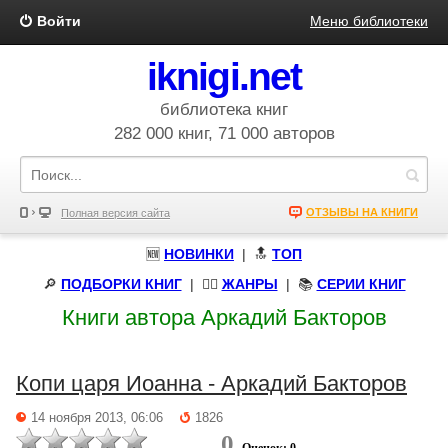
Войти
Меню библиотеки
iknigi.net
библиотека книг
282 000 книг, 71 000 авторов
ОТЗЫВЫ НА КНИГИ
Полная версия сайта
🆕
НОВИНКИ
| 🔝
ТОП
🔎
ПОДБОРКИ КНИГ
|
🧝‍♀️
ЖАНРЫ
| 📚
СЕРИИ КНИГ
Книги автора Аркадий Бакторов
Копи царя Иоанна - Аркадий Бакторов
14 ноября 2013, 06:06
1826
0