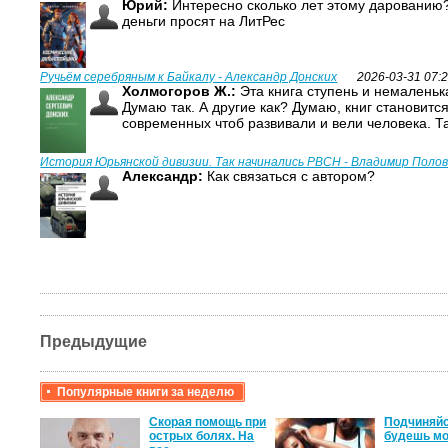
Юрий:
Интересно сколько лет этому дарованию?
деньги просят на ЛитРес
Ручьём серебряным к Байкалу - Александр Донских
2026-03-31 07:
Холмогоров Ж.:
Эта книга ступень и немаленька
Думаю так. А другие как? Думаю, книг становитс
современных чтоб развивали и вели человека. Т
История Юрьянской дивизии. Так начинались РВСН - Владимир Поло
Александр:
Как связаться с автором?
Предыдущие
Популярные книги за неделю
крови,
Скорая помощь при
Подчиняйс
острых болях. На
будешь мо