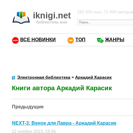
282 000 книг, 71 000 авторо
iknigi.net
библиотека книг
ВСЕ НОВИНКИ
ТОП
ЖАНРЫ
Электронная библиотека
»
Аркадий Карасик
Книги автора Аркадий Карасик
Предыдущие
NEXT-3: Венок для Лавра - Аркадий Карасик
12 ноября 2013, 19:56