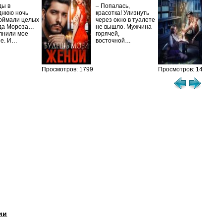
ис
ды в
– Попалась,
Та
днюю ночь
красотка! Улизнуть
оймали целых
через окно в туалете
Ака
да Мороза…
не вышло. Мужчина
не 
лнили мое
горячей,
из
ие. И…
восточной…
иск
см
Просмотров: 1799
Просмотров: 1458
ии