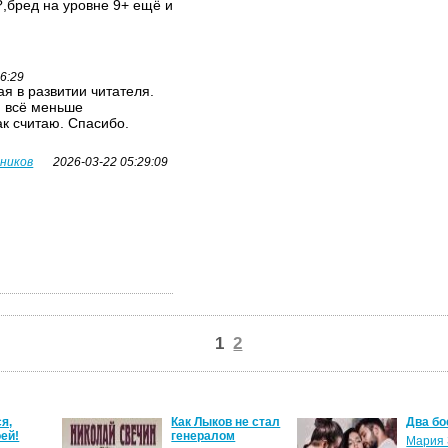
,бред на уровне 9+ ещё и
26:29
я в развитии читателя.
я всё меньше
ак считаю. Спасибо.
вников
2026-03-22 05:29:09
1
2
я,
Как Лыков не стал
Два бо
ей!
генералом
Мария 