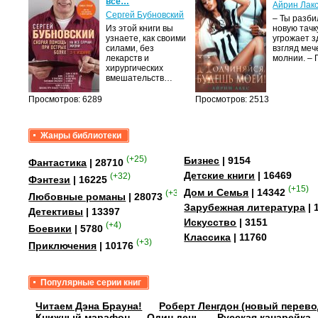
все…
Айрин Лак
а
Сергей Бубновский
– Ты разб
Из этой книги вы
новую тачку
лого
узнаете, как своими
угрожает з
быть
силами, без
взгляд меч
сех
лекарств и
молнии. –
уг –…
хирургических
вмешательств…
Просмотров: 6289
Просмотров: 2513
Жанры библиотеки
(+25)
Бизнес
| 9154
Фантастика
| 28710
Детские книги
| 16469
(+32)
Фэнтези
| 16225
(+15)
Дом и Семья
| 14342
(+349)
Любовные романы
| 28073
Зарубежная литература
| 
Детективы
| 13397
Искусство
| 3151
(+4)
Боевики
| 5780
Классика
| 11760
(+3)
Приключения
| 10176
Популярные серии книг
Читаем Дэна Брауна!
Роберт Ленгдон (новый перево
Книжный марафон
Один день
Русская канарейка