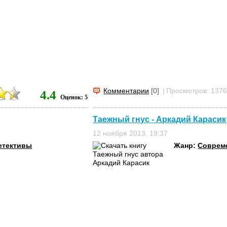
Комментарии
[0]
|
Просмотров: 137
4.4
Оценок: 5
Таежный гнус - Аркадий Карасик
12 ноября 2013, 19:37
етективы
Жанр:
Соврем