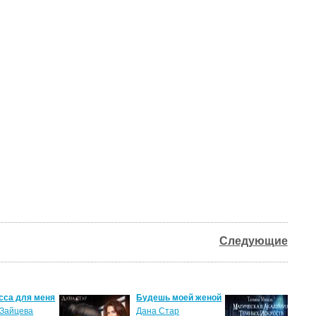
Следующие
сса для меня
Будешь моей женой
Ма
ак
Зайцева
Дана Стар