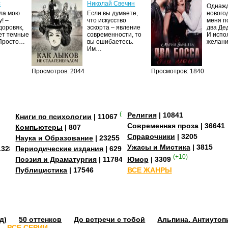
с
Николай Свечин
Однаж
ила мою
Если вы думаете,
нового
! –
что искусство
меня п
доровяк,
эскорта – явление
два Де
ет темные
современности, то
И испо
 Просто…
вы ошибаетесь.
желан
Им…
Просмотров: 2044
Просмотров: 1840
(+4)
Религия
| 10841
Книги по психологии
| 11067
Современная проза
| 36641
Компьютеры
| 807
Справочники
| 3205
Наука и Образование
| 23255
Ужасы и Мистика
| 3815
13284
Периодические издания
| 629
(+10)
Поэзия и Драматургия
| 11784
Юмор
| 3309
Публицистика
| 17546
ВСЕ ЖАНРЫ
д)
50 оттенков
До встречи с тобой
Альпина. Антиутоп
ВСЕ СЕРИИ