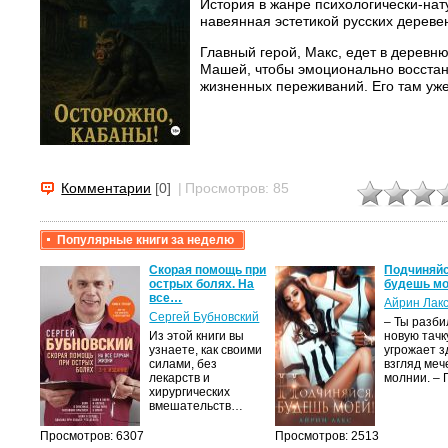
История в жанре психологически-нат
навеянная эстетикой русских дереве
Главный герой, Макс, едет в деревн
Машей, чтобы эмоционально восстано
жизненных переживаний. Его там уже 
Комментарии
[0]
|
Просмотров: 85
Популярные книги за неделю
крови,
Скорая помощь при
Подчиняйс
острых болях. На
будешь мо
все…
Айрин Лак
а
Сергей Бубновский
– Ты разб
Из этой книги вы
новую тачку
лого
узнаете, как своими
угрожает з
быть
силами, без
взгляд меч
сех
лекарств и
молнии. –
уг –…
хирургических
вмешательств…
Просмотров: 6307
Просмотров: 2513