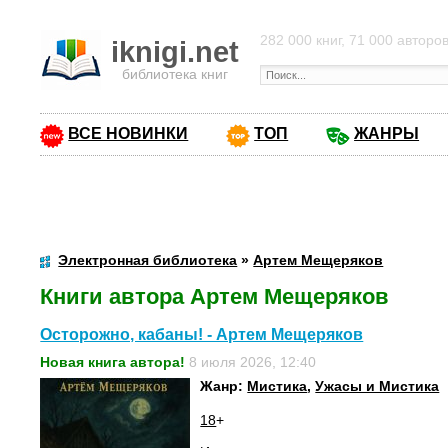
282 000 книг, 71 000 авторо
iknigi.net
библиотека книг
ВСЕ НОВИНКИ
ТОП
ЖАНРЫ
Электронная библиотека
»
Артем Мещеряков
Книги автора Артем Мещеряков
Осторожно, кабаны! - Артем Мещеряков
Новая книга автора!
8 июля 2026, 12:40
Жанр:
Мистика
,
Ужасы и Мистика
18
+