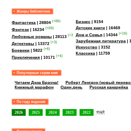
Жанры библиотеки
(+86)
Бизнес
| 9154
Фантастика
| 28804
Детские книги
| 16469
(+69)
Фэнтези
| 16234
(+16)
Дом и Семья
| 14344
(+358)
Любовные романы
| 28113
Зарубежная литература
| 
(+3)
Детективы
| 13372
Искусство
| 3152
(+6)
Боевики
| 5822
Классика
| 11759
(+4)
Приключения
| 10171
Популярные серии книг
Читаем Дэна Брауна!
Роберт Ленгдон (новый перево
Книжный марафон
Один день
Русская канарейка
По году издания
ещё
2026
2025
2024
2023
2022