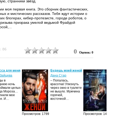
ую, странники звёзд.
ми моя первая книга. Это сборник фантастических,
ых и мистических рассказов. Тебя ждут истории о
их блогерах, кибер-протезисте, городе роботов, о
призыва призрака умелой ведьмой Фрайдой
сой,...
: 86
0
Оценок: 0
сса для меня
Будешь моей женой
Ма
ак
Зайцева
Дана Стар
ис
ды в
– Попалась,
Та
днюю ночь
красотка! Улизнуть
оймали целых
через окно в туалете
Ака
да Мороза…
не вышло. Мужчина
не 
лнили мое
горячей,
из
ие. И…
восточной…
иск
см
Просмотров: 1799
Просмотров: 1460