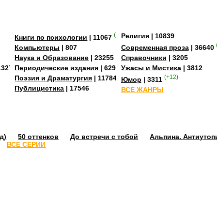
(+3)
Религия
| 10839
Книги по психологии
| 11067
Компьютеры
| 807
Современная проза
| 36640
Наука и Образование
| 23255
Справочники
| 3205
13273
Периодические издания
| 629
Ужасы и Мистика
| 3812
Поэзия и Драматургия
| 11784
(+12)
Юмор
| 3311
Публицистика
| 17546
ВСЕ ЖАНРЫ
д)
50 оттенков
До встречи с тобой
Альпина. Антиутоп
ВСЕ СЕРИИ