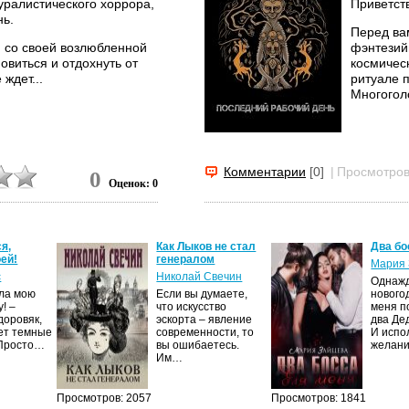
уралистического хоррора,
Приветств
нь.
Перед ва
ю со своей возлюбленной
фэнтезийн
виться и отдохнуть от
космическ
ждет...
ритуале 
Многоголо
Комментарии
[0]
|
Просмотров
0
Оценок: 0
я,
Как Лыков не стал
Два бо
ей!
генералом
Мария 
с
Николай Свечин
Однаж
ила мою
Если вы думаете,
нового
! –
что искусство
меня п
доровяк,
эскорта – явление
два Де
ет темные
современности, то
И испо
 Просто…
вы ошибаетесь.
желан
Им…
Просмотров: 2057
Просмотров: 1841