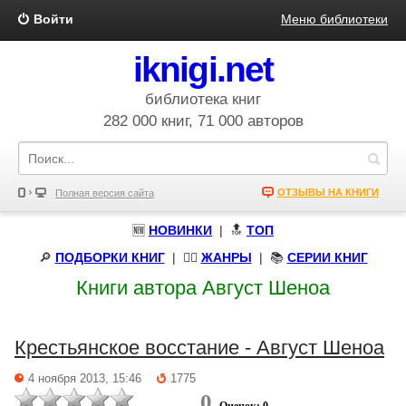
Войти
Меню библиотеки
iknigi.net
библиотека книг
282 000 книг, 71 000 авторов
ОТЗЫВЫ НА КНИГИ
Полная версия сайта
🆕
НОВИНКИ
| 🔝
ТОП
🔎
ПОДБОРКИ КНИГ
|
🧝‍♀️
ЖАНРЫ
| 📚
СЕРИИ КНИГ
Книги автора Август Шеноа
Крестьянское восстание - Август Шеноа
4 ноября 2013, 15:46
1775
0