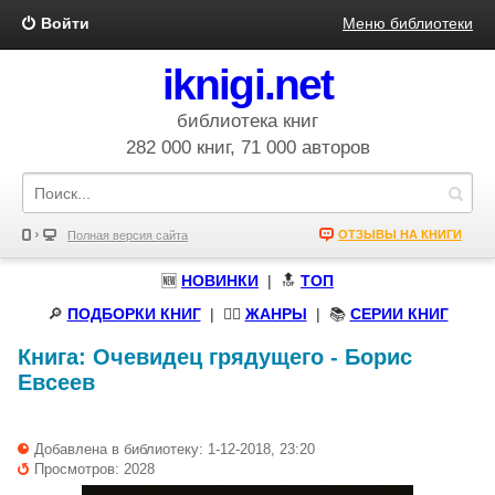
Войти
Меню библиотеки
iknigi.net
библиотека книг
282 000 книг, 71 000 авторов
ОТЗЫВЫ НА КНИГИ
Полная версия сайта
🆕
НОВИНКИ
| 🔝
ТОП
🔎
ПОДБОРКИ КНИГ
|
🧝‍♀️
ЖАНРЫ
| 📚
СЕРИИ КНИГ
Книга:
Очевидец грядущего
-
Борис
Евсеев
Добавлена в библиотеку: 1-12-2018, 23:20
Просмотров: 2028