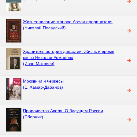
Жизнеописание монаха Авеля прорицателя
(Николай Посадский)
Хранитель истории династии. Жизнь и время
князя Николая Романова
(Иван Матвеев)
Москвичи и черкесы
(Е. Хамар-Дабанов)
Пророчества Авеля. О будущем России
(Сборник)