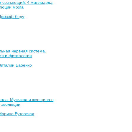
и сознающий. 4 миллиарда
люции мозга
Джозеф Леду
льная нервная система.
ия и физиология
Виталий Бабенко
пола. Мужчина и женщина в
е эволюции
Марина Бутовская