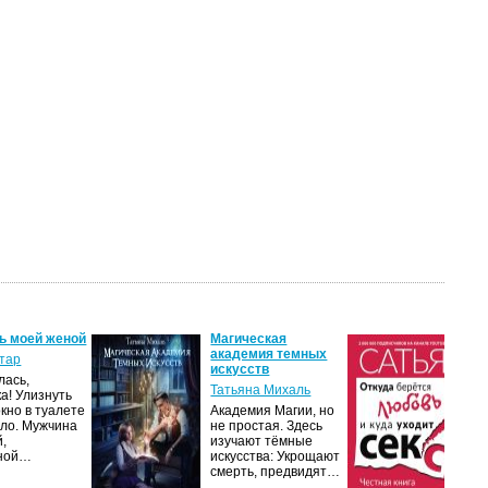
ь моей женой
Магическая
От
академия темных
лю
тар
искусств
ух
лась,
Татьяна Михаль
Са
ка! Улизнуть
окно в туалете
Академия Магии, но
Люб
ло. Мужчина
не простая. Здесь
чув
й,
изучают тёмные
нап
чной…
искусства: Укрощают
ром
смерть, предвидят…
ми
М