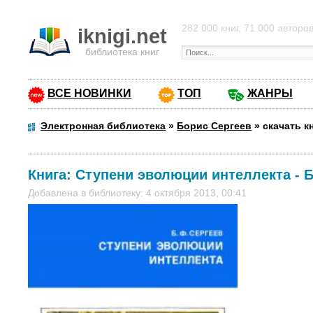
282 000 книг, 71 000 авторо
iknigi.net
библиотека книг
ВСЕ НОВИНКИ
ТОП
ЖАНРЫ
Электронная библиотека
»
Борис Сергеев
»
скачать к
Книга:
Ступени эволюции интеллекта
-
Б
Добавлена в библиотеку: 4 октября 2013, 00:41