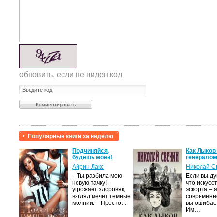
обновить, если не виден код
Популярные книги за неделю
ь при
Подчиняйся,
Как Лыков
 На
будешь моей!
генерало
Айрин Лакс
Николай С
ский
– Ты разбила мою
Если вы ду
вы
новую тачку! –
что искусс
воими
угрожает здоровяк,
эскорта – 
взгляд мечет темные
современно
молнии. – Просто…
вы ошибае
Им…
в…