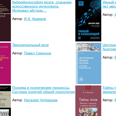
Киберфилософия мозга, сознания,
Умный 
искусственного интеллекта.
лет эво
Интервал абстрак ...
Автор:
Автор:
И.А. Ашимов
Эмоциональный мозг
Центра
Анатом
Автор:
Павел Симонов
Автор:
Психика и психические процессы.
Тайны 
Система понятий общей психологии
зеркал
Автор:
Наталия Чуприкова
Автор: