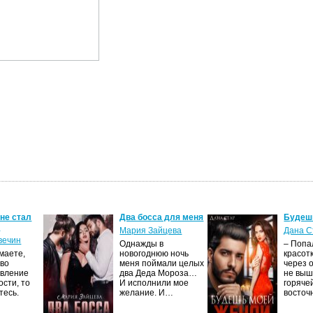
 не стал
Два босса для меня
Будеш
м
Мария Зайцева
Дана С
вечин
Однажды в
– Попа
маете,
новогоднюю ночь
красот
тво
меня поймали целых
через 
явление
два Деда Мороза…
не выш
сти, то
И исполнили мое
горяче
тесь.
желание. И…
восто