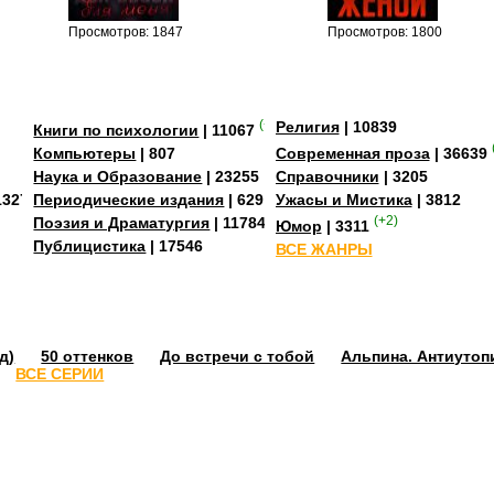
Просмотров: 1847
Просмотров: 1800
(+2)
Религия
| 10839
Книги по психологии
| 11067
Компьютеры
| 807
Современная проза
| 36639
Наука и Образование
| 23255
Справочники
| 3205
13273
Периодические издания
| 629
Ужасы и Мистика
| 3812
Поэзия и Драматургия
| 11784
(+2)
Юмор
| 3311
Публицистика
| 17546
ВСЕ ЖАНРЫ
д)
50 оттенков
До встречи с тобой
Альпина. Антиутоп
ВСЕ СЕРИИ