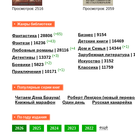
Просмотров: 2516
Просмотров: 2059
Жанры библиотеки
(+65)
Бизнес
| 9154
Фантастика
| 28806
Детские книги
| 16469
(+43)
Фэнтези
| 16236
(+1)
Дом и Семья
| 14344
(+41)
Любовные романы
| 28116
Зарубежная литература
| 
(+3)
Детективы
| 13372
Искусство
| 3152
(+2)
Боевики
| 5823
Классика
| 11759
(+1)
Приключения
| 10171
Популярные серии книг
Читаем Дэна Брауна!
Роберт Ленгдон (новый перево
Книжный марафон
Один день
Русская канарейка
По году издания
ещё
2026
2025
2024
2023
2022