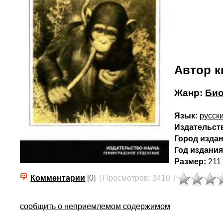
Автор к
Жанр:
Био
Язык:
русск
Издательст
Город издан
Год издания
Размер:
211
Комментарии
[0]
|
Просмотров: 3410
|
сообщить о неприемлемом содержимом