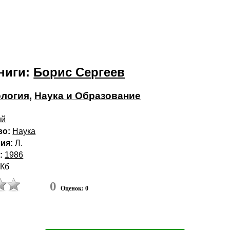
ниги:
Борис Сергеев
логия
,
Наука и Образование
ий
во:
Наука
ия:
Л.
:
1986
 Кб
0
Оценок: 0