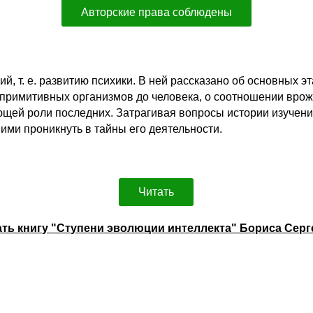
Авторские права соблюдены
, т. е. развитию психики. В ней рассказано об основных э
 примитивных организмов до человека, о соотношении вро
ющей роли последних. Затрагивая вопросы истории изучени
ми проникнуть в тайны его деятельности.
Читать
ать книгу "Ступени эволюции интеллекта" Бориса Серг