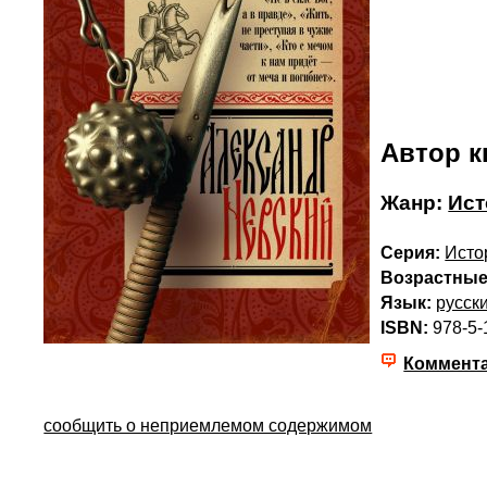
Автор к
Жанр:
Ист
Серия:
Исто
Возрастные
Язык:
русск
ISBN:
978-5-
Коммент
сообщить о неприемлемом содержимом