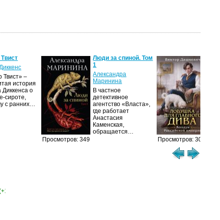
 Твист
Люди за спиной. Том
Лов
1
гла
Диккенс
Александра
Вик
 Твист» –
Маринина
итая история
Дол
 Диккенса о
В частное
про
е-сироте,
детективное
рас
му с ранних…
агентство «Власта»,
гра
где работает
Пет
Анастасия
сер
Каменская,
обращается…
Просмотров: 349
Просмотров: 308
(+1)