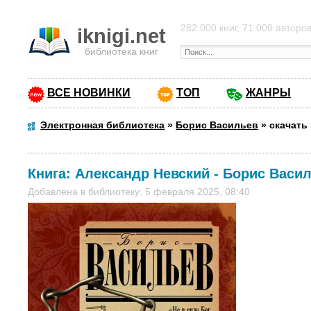
282 000 книг, 71 000 авторо
iknigi.net
библиотека книг
ВСЕ НОВИНКИ
ТОП
ЖАНРЫ
Электронная библиотека
»
Борис Васильев
»
скачать
Книга:
Александр Невский
-
Борис Васи
Добавлена в библиотеку: 5 февраля 2025, 08:40