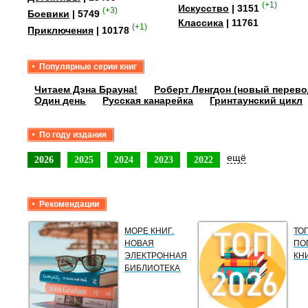
(+1)
Искусство
| 3151
(+3)
Боевики
| 5749
Классика
| 11761
(+1)
Приключения
| 10178
Популярные серии книг
Читаем Дэна Брауна!
Роберт Ленгдон (новый перево
Один день
Русская канарейка
Гринтаунский цикл
По году издания
ещё
2026
2025
2024
2023
2022
Рекомендации
МОРЕ КНИГ.
ТО
НОВАЯ
ПО
ЭЛЕКТРОННАЯ
КН
БИБЛИОТЕКА