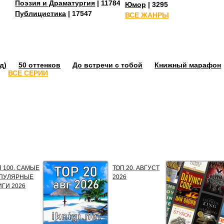
Поэзия и Драматургия
| 11784
Юмор
| 3295
Публицистика
| 17547
ВСЕ ЖАНРЫ
д)
50 оттенков
До встречи с тобой
Книжный марафон
ВСЕ СЕРИИ
П 100. САМЫЕ
ТОП 20. АВГУСТ
ПУЛЯРНЫЕ
2026
ИГИ 2026