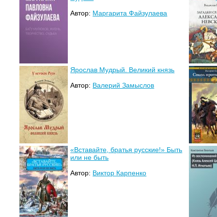
Автор:
Маргарита Файзулаева
Ярослав Мудрый. Великий князь
Автор:
Валерий Замыслов
«Вставайте, братья русские!» Быть
или не быть
Автор:
Виктор Карпенко