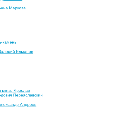
Анна Маркова
ь-камень
Валерий Елманов
 князь Ярослав
одович Переяславский
Александр Андреев