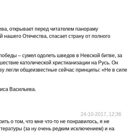
ва, открывает перед читателем панораму
й нашего Отечества, спасает страну от полного
победы – сумел одолеть шведов в Невской битве, за
ашествие католической христианизации на Русь. Он
ву легли общеизвестные сейчас принципы: «Не в силе
риса Васильева.
24-10-2017, 12:36
ить о том, что мне что-то не понравилось, я не
тературы (за ну очень редким исключением) и на