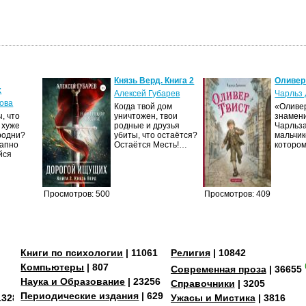
Князь Верд. Книга 2
Оливер
х
Алексей Губарев
Чарльз 
ова
Когда твой дом
«Оливер
, что
уничтожен, твои
знамен
 хуже
родные и друзья
Чарльза
родни?
убиты, что остаётся?
мальчик
запно
Остаётся Месть!…
которо
йся
Просмотров: 500
Просмотров: 409
Книги по психологии
| 11061
Религия
| 10842
Компьютеры
| 807
Современная проза
| 36655
Наука и Образование
| 23256
Справочники
| 3205
Периодические издания
| 629
13287
Ужасы и Мистика
| 3816