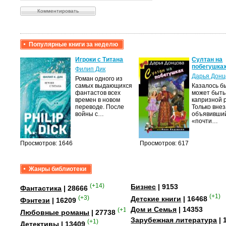
Популярные книги за неделю
крови,
Игроки с Титана
Султан на
побегушка
Филип Дик
Дарья Донц
Роман одного из
а
самых выдающихся
Казалось бы
фантастов всех
может быть
лого
времен в новом
капризной 
быть
переводе. После
Только вне
сех
войны с…
объявивши
уг –…
«почти…
Просмотров: 1646
Просмотров: 617
Жанры библиотеки
(+14)
Бизнес
| 9153
Фантастика
| 28666
(+1)
(+3)
Детские книги
| 16468
Фэнтези
| 16209
Дом и Семья
| 14353
(+15)
Любовные романы
| 27738
Зарубежная литература
| 
(+1)
Детективы
| 13409