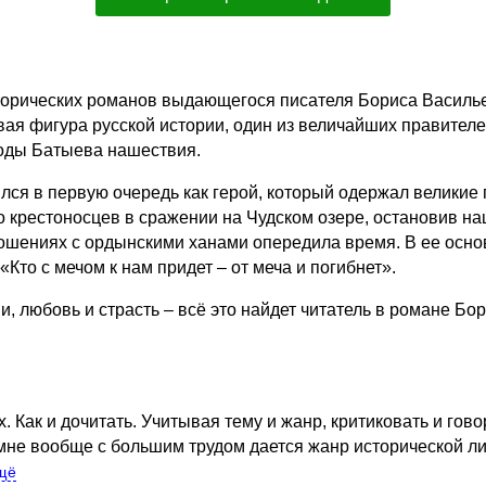
орических романов выдающегося писателя Бориса Василье
вая фигура русской истории, один из величайших правителе
оды Батыева нашествия.
ся в первую очередь как герой, который одержал великие 
ко крестоносцев в сражении на Чудском озере, остановив н
ношениях с ордынскими ханами опередила время. В ее осно
 «Кто с мечом к нам придет – от меча и погибнет».
, любовь и страсть – всё это найдет читатель в романе Бо
 Как и дочитать. Учитывая тему и жанр, критиковать и говор
 мне вообще с большим трудом дается жанр исторической ли
щё