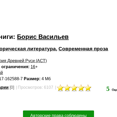
ниги:
Борис Васильев
орическая литература
,
Современная проза
рия Древней Руси (АСТ)
 ограничения:
16
+
ий
17-162588-7
Размер:
4 Мб
арии
[0]
|
Просмотров: 6107
|
5
Оце
Авторские права соблюдены