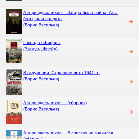
А зори здесь тихие… Завтра была война. Аты-
баты, шли солдаты
(Борис Васильев)
Господа офицеры
(Зигмунд Фрейд)
В окружении. Страшное лето 1941-го
(Борис Васильев)
А зори здесь тихие… (сборник)
(Борис Васильев)
А зори здесь тихие… В списках не значился
(сборник)