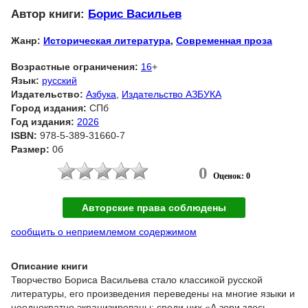
Автор книги:
Борис Васильев
Жанр:
Историческая литература
,
Современная проза
Возрастные ограничения:
16
+
Язык:
русский
Издательство:
Азбука
,
Издательство АЗБУКА
Город издания:
СПб
Год издания:
2026
ISBN:
978-5-389-31660-7
Размер:
0б
0
Оценок: 0
Авторские права соблюдены
сообщить о неприемлемом содержимом
Описание книги
Творчество Бориса Васильева стало классикой русской
литературы, его произведения переведены на многие языки и
неоднократно экранизированы; среди них «А зори здесь