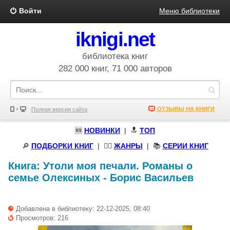
Войти
Меню библиотеки
iknigi.net
библиотека книг
282 000 книг, 71 000 авторов
ОТЗЫВЫ НА КНИГИ
Полная версия сайта
🆕
НОВИНКИ
| 🔝
ТОП
🔎
ПОДБОРКИ КНИГ
|
🧝‍♀️
ЖАНРЫ
| 📚
СЕРИИ КНИГ
Книга:
Утоли моя печали. Романы о
семье Олексиных
-
Борис Васильев
Добавлена в библиотеку: 22-12-2025, 08:40
Просмотров: 216