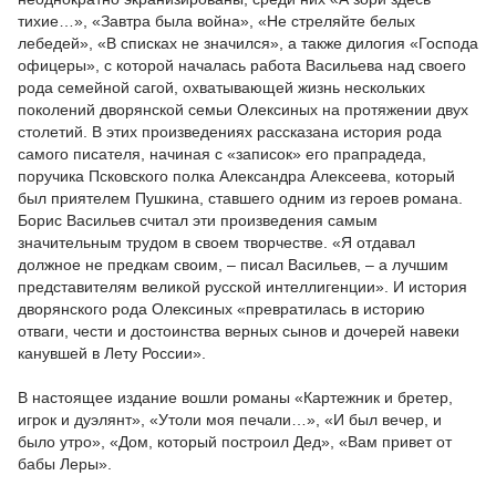
тихие…», «Завтра была война», «Не стреляйте белых
лебедей», «В списках не значился», а также дилогия «Господа
офицеры», с которой началась работа Васильева над своего
рода семейной сагой, охватывающей жизнь нескольких
поколений дворянской семьи Олексиных на протяжении двух
столетий. В этих произведениях рассказана история рода
самого писателя, начиная с «записок» его прапрадеда,
поручика Псковского полка Александра Алексеева, который
был приятелем Пушкина, ставшего одним из героев романа.
Борис Васильев считал эти произведения самым
значительным трудом в своем творчестве. «Я отдавал
должное не предкам своим, – писал Васильев, – а лучшим
представителям великой русской интеллигенции». И история
дворянского рода Олексиных «превратилась в историю
отваги, чести и достоинства верных сынов и дочерей навеки
канувшей в Лету России».
В настоящее издание вошли романы «Картежник и бретер,
игрок и дуэлянт», «Утоли моя печали…», «И был вечер, и
было утро», «Дом, который построил Дед», «Вам привет от
бабы Леры».