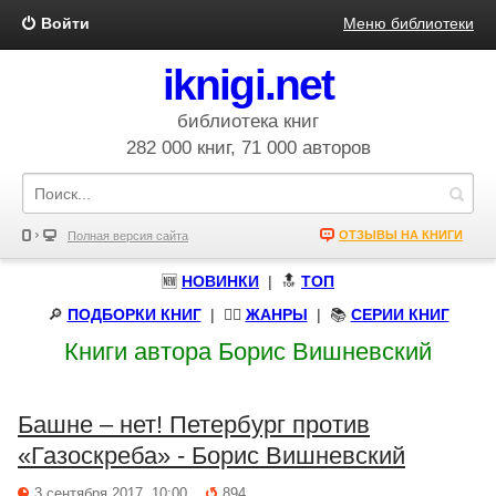
Войти
Меню библиотеки
iknigi.net
библиотека книг
282 000 книг, 71 000 авторов
ОТЗЫВЫ НА КНИГИ
Полная версия сайта
🆕
НОВИНКИ
| 🔝
ТОП
🔎
ПОДБОРКИ КНИГ
|
🧝‍♀️
ЖАНРЫ
| 📚
СЕРИИ КНИГ
Книги автора Борис Вишневский
Башне – нет! Петербург против
«Газоскреба» - Борис Вишневский
3 сентября 2017, 10:00
894