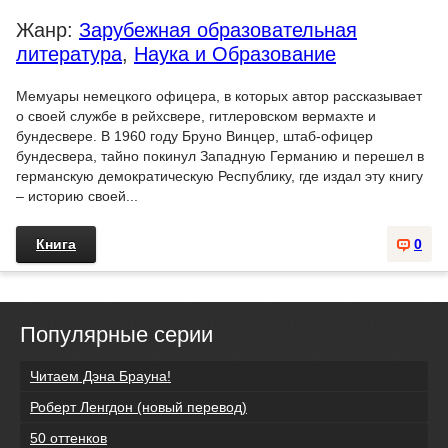
Жанр:
Зарубежная образовательная
литература
,
Наука и Образование
Мемуары немецкого офицера, в которых автор рассказывает
о своей службе в рейхсвере, гитлеровском вермахте и
бундесвере. В 1960 году Бруно Винцер, штаб-офицер
бундесвера, тайно покинул Западную Германию и перешел в
германскую демократическую Республику, где издал эту книгу
– историю своей...
Книга
0
Популярные серии
Читаем Дэна Брауна!
Роберт Ленгдон (новый перевод)
50 оттенков