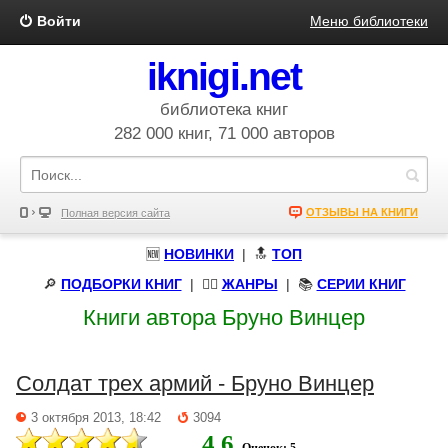
Войти
Меню библиотеки
iknigi.net
библиотека книг
282 000 книг, 71 000 авторов
ОТЗЫВЫ НА КНИГИ
Полная версия сайта
🆕
НОВИНКИ
| 🔝
ТОП
🔎
ПОДБОРКИ КНИГ
|
🧝‍♀️
ЖАНРЫ
| 📚
СЕРИИ КНИГ
Книги автора Бруно Винцер
Солдат трех армий - Бруно Винцер
3 октября 2013, 18:42
3094
4.6