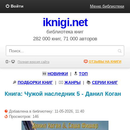
Войти
Меню библиотеки
iknigi.net
библиотека книг
282 000 книг, 71 000 авторов
ОТЗЫВЫ НА КНИГИ
Полная версия сайта
🆕
НОВИНКИ
| 🔝
ТОП
🔎
ПОДБОРКИ КНИГ
|
🧝‍♀️
ЖАНРЫ
| 📚
СЕРИИ КНИГ
Книга:
Чужой наследник 5
-
Данил Коган
Добавлена в библиотеку: 11-05-2026, 11:40
Просмотров: 146