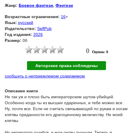
Жанр:
Боевое фэнтези
,
Фэнтези
Возрастные ограничения:
16
+
Язык:
русский
Издательство:
SelfPub
Год издания:
2026
Размер:
0б
0
Оценок: 0
Авторские права соблюдены
сообщить о неприемлемом содержимом
Описание книги
Не так уж и плохо быть императорским шутом-убийцей.
Особенно когда ты из высших одаренных, и тебе можно все.
Ну, почти все. Если не считать связывающей по рукам и ногам
клятвы преданности его драгоценному величеству. Не моей
клятвы.
Но император ошибся, и мои оковы рухнули. Теперь я