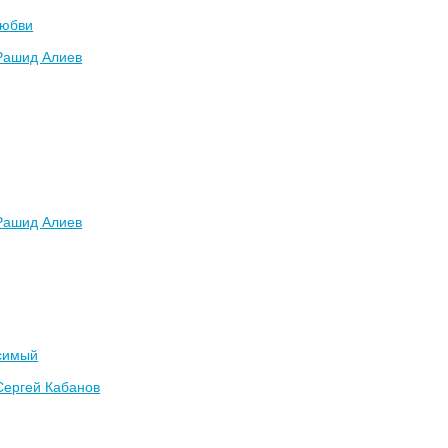
любви
Рашид Алиев
Рашид Алиев
симый
Сергей Кабанов