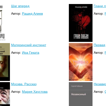
Шаг вперед
Грани 
Автор:
Рашид Алиев
Автор:
Материнский инстинкт
Первая
Автор:
Ира Геката
Автор:
Москва. Рассказ
Незави
Автор:
Мария Хаустова
Автор: