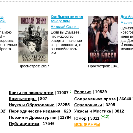
я,
Как Лыков не стал
Два бо
ей!
генералом
Мария 
с
Николай Свечин
Однаж
ила мою
Если вы думаете,
нового
! –
что искусство
меня п
доровяк,
эскорта – явление
два Де
ет темные
современности, то
И испо
 Просто…
вы ошибаетесь.
желан
Им…
Просмотров: 2057
Просмотров: 1841
(+3)
Религия
| 10839
Книги по психологии
| 11067
Компьютеры
| 807
Современная проза
| 36640
Наука и Образование
| 23255
Справочники
| 3205
13273
Периодические издания
| 629
Ужасы и Мистика
| 3812
Поэзия и Драматургия
| 11784
(+12)
Юмор
| 3311
Публицистика
| 17546
ВСЕ ЖАНРЫ