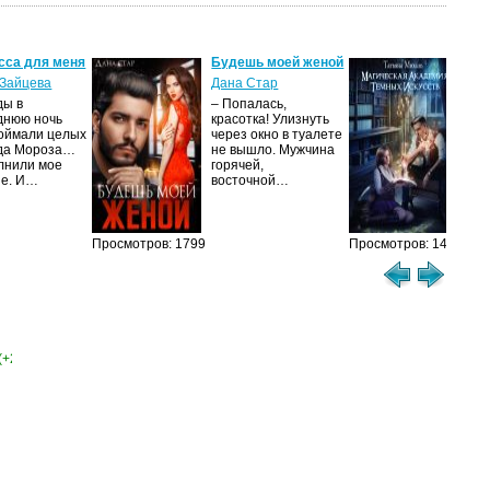
сса для меня
Будешь моей женой
Ма
ак
Зайцева
Дана Стар
ис
ды в
– Попалась,
Та
днюю ночь
красотка! Улизнуть
оймали целых
через окно в туалете
Ака
да Мороза…
не вышло. Мужчина
не 
лнили мое
горячей,
из
ие. И…
восточной…
иск
см
Просмотров: 1799
Просмотров: 1460
(+2)