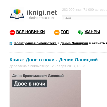
282 000 книг, 71 000 авторо
iknigi.net
библиотека книг
ВСЕ НОВИНКИ
ТОП
ЖАНРЫ
Электронная библиотека
»
Денис Лапицкий
»
скачать 
Книга:
Двое в ночи
-
Денис Лапицкий
Добавлена в библиотеку: 12 ноября 2013, 18:23