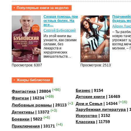
Популярные книги за неделю
крови,
Скорая помощь при
Подчиняйс
острых болях. На
будешь мо
все…
Айрин Лак
а
Сергей Бубновский
– Ты разб
Из этой книги вы
новую тачку
лого
узнаете, как своими
угрожает з
быть
силами, без
взгляд меч
сех
лекарств и
молнии. –
уг –…
хирургических
вмешательств…
Просмотров: 6307
Просмотров: 2513
Жанры библиотеки
(+86)
Бизнес
| 9154
Фантастика
| 28804
Детские книги
| 16469
(+69)
Фэнтези
| 16234
(+16)
Дом и Семья
| 14344
(+358)
Любовные романы
| 28113
Зарубежная литература
| 
(+3)
Детективы
| 13372
Искусство
| 3152
(+6)
Боевики
| 5822
Классика
| 11759
(+4)
Приключения
| 10171