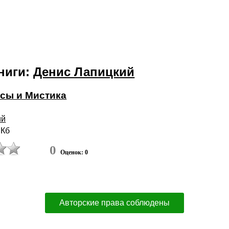
ниги:
Денис Лапицкий
сы и Мистика
ий
 Кб
0
Оценок: 0
Авторские права соблюдены