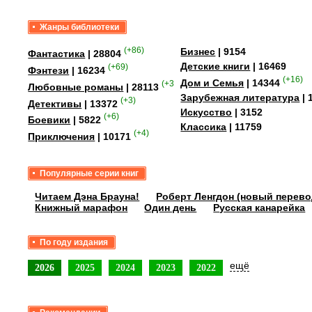
Жанры библиотеки
(+86)
Бизнес
| 9154
Фантастика
| 28804
Детские книги
| 16469
(+69)
Фэнтези
| 16234
(+16)
Дом и Семья
| 14344
(+358)
Любовные романы
| 28113
Зарубежная литература
| 
(+3)
Детективы
| 13372
Искусство
| 3152
(+6)
Боевики
| 5822
Классика
| 11759
(+4)
Приключения
| 10171
Популярные серии книг
Читаем Дэна Брауна!
Роберт Ленгдон (новый перево
Книжный марафон
Один день
Русская канарейка
По году издания
ещё
2026
2025
2024
2023
2022