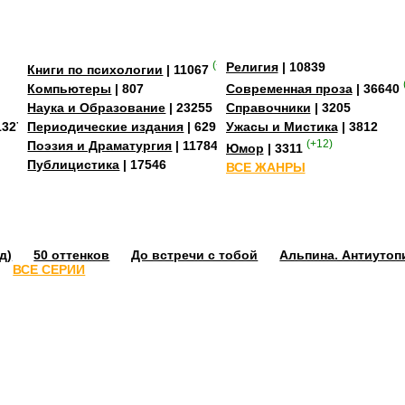
(+3)
Религия
| 10839
Книги по психологии
| 11067
Компьютеры
| 807
Современная проза
| 36640
Наука и Образование
| 23255
Справочники
| 3205
13273
Периодические издания
| 629
Ужасы и Мистика
| 3812
Поэзия и Драматургия
| 11784
(+12)
Юмор
| 3311
Публицистика
| 17546
ВСЕ ЖАНРЫ
д)
50 оттенков
До встречи с тобой
Альпина. Антиутоп
ВСЕ СЕРИИ