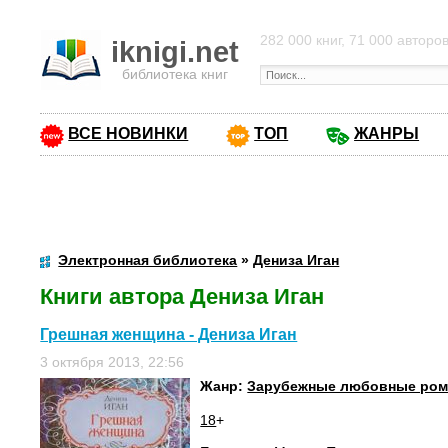
282 000 книг, 71 000 авторо
iknigi.net
библиотека книг
ВСЕ НОВИНКИ
ТОП
ЖАНРЫ
Электронная библиотека
»
Дениза Иган
Книги автора Дениза Иган
Грешная женщина - Дениза Иган
3 октября 2013, 22:56
Жанр:
Зарубежные любовные ро
18
+