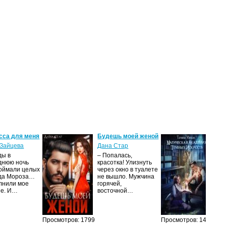
сса для меня
Будешь моей женой
Ма
ак
Зайцева
Дана Стар
ис
ды в
– Попалась,
Та
днюю ночь
красотка! Улизнуть
оймали целых
через окно в туалете
Ака
да Мороза…
не вышло. Мужчина
не 
лнили мое
горячей,
из
ие. И…
восточной…
иск
см
Просмотров: 1799
Просмотров: 1460