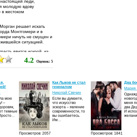
 настоящей леди,
я молодую вдову
 в жестоком
 Морган решает искать
Уорда Монтгомери и в
омери ничуть не смущен и
ожившейся ситуацией.
трасть явится искрой, из
юбви, чувственной,...
4.2
Оценок: 5
я,
Как Лыков не стал
Два бо
ей!
генералом
Мария 
с
Николай Свечин
Однаж
ила мою
Если вы думаете,
нового
! –
что искусство
меня п
доровяк,
эскорта – явление
два Де
ет темные
современности, то
И испо
 Просто…
вы ошибаетесь.
желан
Им…
Просмотров: 2057
Просмотров: 1841