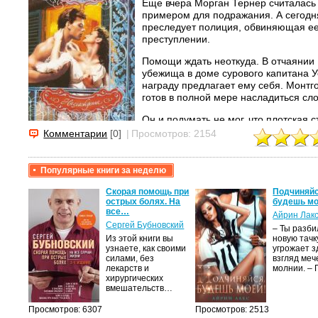
Еще вчера Морган Тернер считалась
примером для подражания. А сегодн
преследует полиция, обвиняющая ее
преступлении.
Помощи ждать неоткуда. В отчаянии
убежища в доме сурового капитана 
награду предлагает ему себя. Монтг
готов в полной мере насладиться сл
Он и подумать не мог, что плотская с
которой разгорится пламя истинной л
Комментарии
[0]
|
Просмотров: 2154
Популярные книги за неделю
крови,
Скорая помощь при
Подчиняйс
острых болях. На
будешь мо
все…
Айрин Лак
а
Сергей Бубновский
– Ты разб
Из этой книги вы
новую тачку
лого
узнаете, как своими
угрожает з
быть
силами, без
взгляд меч
сех
лекарств и
молнии. –
уг –…
хирургических
вмешательств…
Просмотров: 6307
Просмотров: 2513