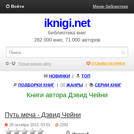
Войти
Меню библиотеки
iknigi.net
библиотека книг
282 000 книг, 71 000 авторов
ОТЗЫВЫ НА КНИГИ
Полная версия сайта
🆕
НОВИНКИ
| 🔝
ТОП
🔎
ПОДБОРКИ КНИГ
|
🧝‍♀️
ЖАНРЫ
| 📚
СЕРИИ КНИГ
Книги автора Дэвид Чейни
Путь меча - Дэвид Чейни
28 октября 2013, 03:01
2282
0