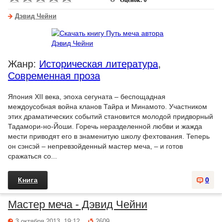
Оценок: 0
Дэвид Чейни
Жанр:
Историческая литература
,
Современная проза
Япония XII века, эпоха сегуната – беспощадная
междоусобная война кланов Тайра и Минамото. Участником
этих драматических событий становится молодой придворный
Тадамори-но-Йоши. Горечь неразделенной любви и жажда
мести приводят его в знаменитую школу фехтования. Теперь
он сэнсэй – непревзойденный мастер меча, – и готов
сражаться со...
Книга
0
Мастер меча - Дэвид Чейни
3 октября 2013, 19:12
2609