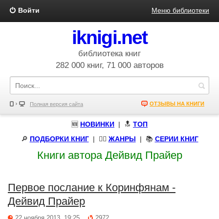
Войти
Меню библиотеки
iknigi.net
библиотека книг
282 000 книг, 71 000 авторов
ОТЗЫВЫ НА КНИГИ
Полная версия сайта
🆕
НОВИНКИ
| 🔝
ТОП
🔎
ПОДБОРКИ КНИГ
|
🧝‍♀️
ЖАНРЫ
| 📚
СЕРИИ КНИГ
Книги автора Дейвид Прайер
Первое послание к Коринфянам -
Дейвид Прайер
22 ноября 2013, 19:25
2972