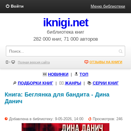
Войти
Меню библиотеки
iknigi.net
библиотека книг
282 000 книг, 71 000 авторов
ОТЗЫВЫ НА КНИГИ
Полная версия сайта
🆕
НОВИНКИ
| 🔝
ТОП
🔎
ПОДБОРКИ КНИГ
|
🧝‍♀️
ЖАНРЫ
| 📚
СЕРИИ КНИГ
Книга:
Беглянка для бандита
-
Дина
Данич
Добавлена в библиотеку: 9-05-2026, 14:00
Просмотров: 246