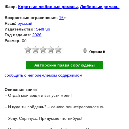
Жанр:
Короткие любовные романы
,
Любовные романы
Возрастные ограничения:
16
+
Язык:
русский
Издательство:
SelfPub
Год издания:
2026
Размер:
0б
0
Оценок: 0
Авторские права соблюдены
сообщить о неприемлемом содержимом
Описание книги
– Отдай мои вещи и выпусти меня!
– И куда ты пойдешь? – лениво поинтересовался он.
– Уеду. Спрячусь. Придумаю что-нибудь!