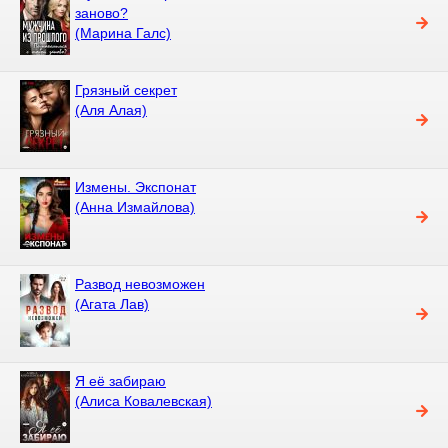
заново?
(Марина Галс)
Грязный секрет
(Аля Алая)
Измены. Экспонат
(Анна Измайлова)
Развод невозможен
(Агата Лав)
Я её забираю
(Алиса Ковалевская)