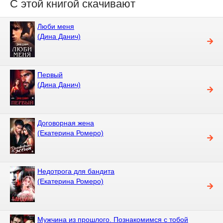
С этой книгой скачивают
Люби меня
(Дина Данич)
Первый
(Дина Данич)
Договорная жена
(Екатерина Ромеро)
Недотрога для бандита
(Екатерина Ромеро)
Мужчина из прошлого. Познакомимся с тобой