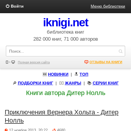
Войти
Меню библиотеки
iknigi.net
библиотека книг
282 000 книг, 71 000 авторов
ОТЗЫВЫ НА КНИГИ
Полная версия сайта
🆕
НОВИНКИ
| 🔝
ТОП
🔎
ПОДБОРКИ КНИГ
|
🧝‍♀️
ЖАНРЫ
| 📚
СЕРИИ КНИГ
Книги автора Дитер Нолль
Приключения Вернера Хольта - Дитер
Нолль
12 ноября 2013, 20:22
4680