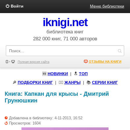
Войти
Меню библиотеки
iknigi.net
библиотека книг
282 000 книг, 71 000 авторов
ОТЗЫВЫ НА КНИГИ
Полная версия сайта
🆕
НОВИНКИ
| 🔝
ТОП
🔎
ПОДБОРКИ КНИГ
|
🧝‍♀️
ЖАНРЫ
| 📚
СЕРИИ КНИГ
Книга:
Капкан для крысы
-
Дмитрий
Грунюшкин
Добавлена в библиотеку: 4-11-2013, 16:52
Просмотров: 1604