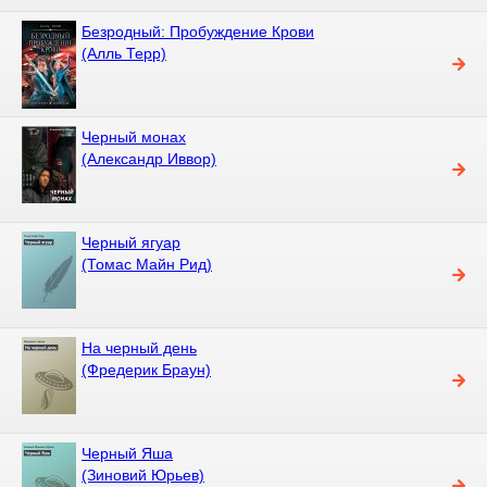
Безродный: Пробуждение Крови
(Алль Терр)
Черный монах
(Александр Иввор)
Черный ягуар
(Томас Майн Рид)
На черный день
(Фредерик Браун)
Черный Яша
(Зиновий Юрьев)