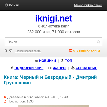
Войти
Меню библиотеки
iknigi.net
библиотека книг
282 000 книг, 71 000 авторов
ОТЗЫВЫ НА КНИГИ
Полная версия сайта
🆕
НОВИНКИ
| 🔝
ТОП
🔎
ПОДБОРКИ КНИГ
|
🧝‍♀️
ЖАНРЫ
| 📚
СЕРИИ КНИГ
Книга:
Черный и Безродный
-
Дмитрий
Грунюшкин
Добавлена в библиотеку: 4-11-2013, 17:43
Просмотров: 1530