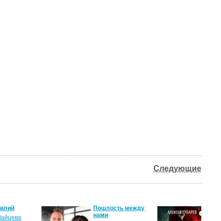
Следующие
силий
Пошлость между
Кня
нами
Зайцева
Але