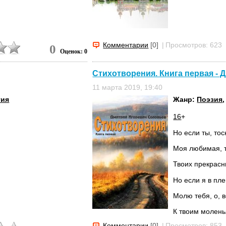
Комментарии
[0]
|
Просмотров: 623
0
Оценок: 0
Стихотворения. Книга первая -
11 марта 2019, 19:40
гия
Жанр:
Поэзия
16
+
Но если ты, тос
Моя любимая, 
Твоих прекрасн
Но если я в пл
Молю тебя, о, в
К твоим молень
Комментарии
[0]
|
Просмотров: 853