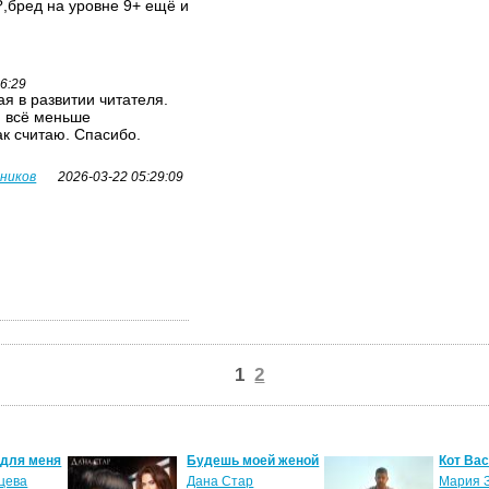
,бред на уровне 9+ ещё и
26:29
я в развитии читателя.
я всё меньше
ак считаю. Спасибо.
вников
2026-03-22 05:29:09
1
2
 для меня
Будешь моей женой
Кот Ва
цева
Дана Стар
Мария 