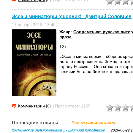
Эссе и миниатюры (сборник) - Дмитрий Соловьев
17 января 2018, 13:40
Жанр:
Современная русская лите
проза
12
+
«Эссе и миниатюры» – сборник христ
Боге, о прекрасном на Земле, о том,
страну-Россию… Она соткана из пре
величии Бога на Земле и о правосл
Комментарии
[0]
|
Просмотров: 1295
Последние отзывы
Все отзывы на книги
Космические дальнобойщики 1 - Дмитрий Коровников
2026-06-22 1