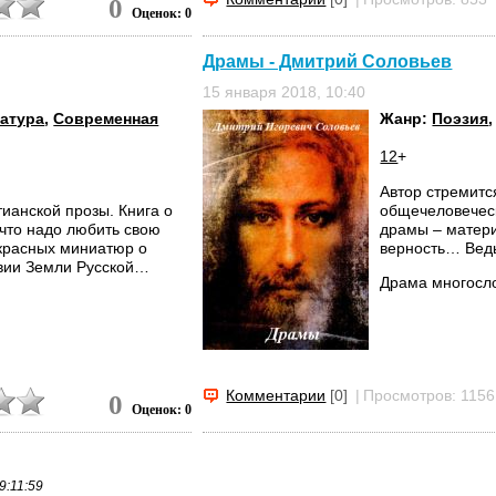
0
И красотою дне
Оценок: 0
Услышал...
Драмы - Дмитрий Соловьев
15 января 2018, 10:40
ратура
,
Современная
Жанр:
Поэзия
12
+
Автор стремитс
ианской прозы. Книга о
общечеловечес
 что надо любить свою
драмы – матери
красных миниатюр о
верность… Ведь
авии Земли Русской…
Драма многосло
Комментарии
[0]
|
Просмотров: 1156
0
Оценок: 0
9:11:59