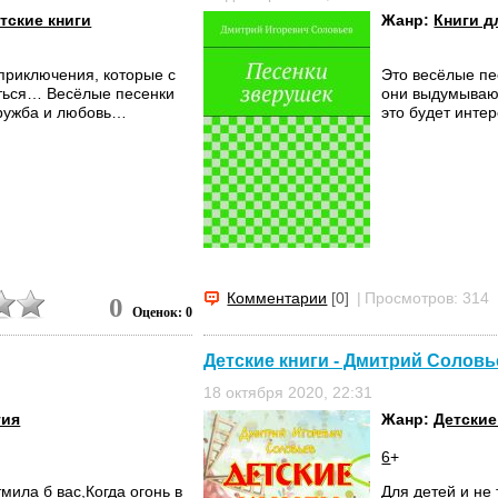
тские книги
Жанр:
Книги д
 приключения, которые с
Это весёлые пе
аться… Весёлые песенки
они выдумывают
дружба и любовь…
это будет интер
Комментарии
[0]
|
Просмотров: 314
0
Оценок: 0
Детские книги - Дмитрий Соловь
18 октября 2020, 22:31
гия
Жанр:
Детские
6
+
тмила б вас,
Когда огонь в
Для детей и не 