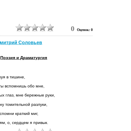
0
Оценок: 0
 Дмитрий Соловьев
,
Поэзия и Драматургия
куя в тишине,
ты вспомнишь обо мне,
ых глаз, мне бережные руки,
ену томительной разлуки,
спомни краткий миг,
ям, о, сердцем я привык.