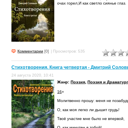
очах горел,
И как светло сиянье глаз.
Комментарии
[0]
|
Просмотров: 535
Стихотворения. Книга четвертая - Дмитрий Солов
24 августа 2020, 10:41
Жанр:
Поэзия
,
Поэзия и Драматур
16
+
Молитвенно прошу: меня не позабу
О, как моя легко ли дышит грудь!
Твоё участие мне было не впервой,
О, как минутен я тобой!