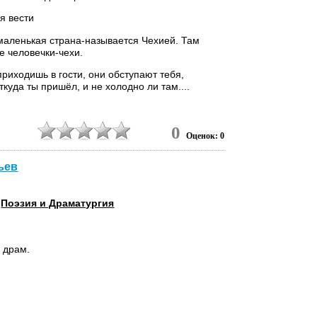
я вести
маленькая страна-называется Чехией. Там
е человечки-чехи.
приходишь в гости, они обступают тебя,
куда ты пришёл, и не холодно ли там....
0
Оценок: 0
ьев
,
Поэзия и Драматургия
 драм.