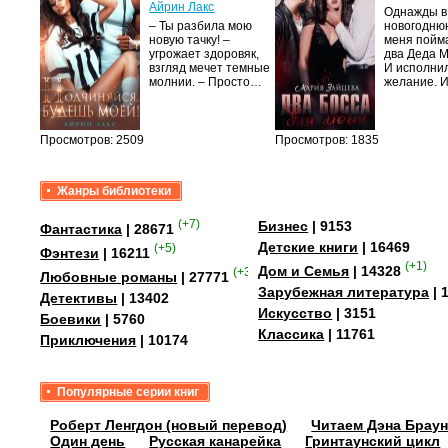
Айрин Лакс
Однажды в
а
– Ты разбила мою
новогодню
новую тачку! –
меня пойм
лого
угрожает здоровяк,
два Деда 
быть
взгляд мечет темные
И исполни
сех
молнии. – Просто…
желание. 
уг –…
Просмотров: 2509
Просмотров: 1835
Жанры библиотеки
(+7)
Бизнес
| 9153
Фантастика
| 28671
Детские книги
| 16469
(+5)
Фэнтези
| 16211
(+1)
Дом и Семья
| 14328
(+35)
Любовные романы
| 27771
Зарубежная литература
| 
Детективы
| 13402
Искусство
| 3151
Боевики
| 5760
Классика
| 11761
Приключения
| 10174
Популярные серии книг
Роберт Ленгдон (новый перевод)
Читаем Дэна Браун
Один день
Русская канарейка
Гринтаунский цикл