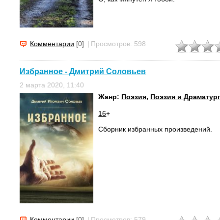
Комментарии
[0]
|
Просмотров: 598
Избранное - Дмитрий Соловьев
2 марта 2020, 11:40
Жанр:
Поэзия
,
Поэзия и Драматур
16
+
Сборник избранных произведений.
Комментарии
[0]
|
Просмотров: 579