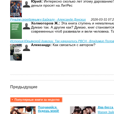
Юрий:
Интересно сколько лет этому дарованию?
деньги просят на ЛитРес
Ручьём серебряным к Байкалу - Александр Донских
2026-03-31 07:
Холмогоров Ж.:
Эта книга ступень и немаленька
Думаю так. А другие как? Думаю, книг становитс
современных чтоб развивали и вели человека. Т
История Юрьянской дивизии. Так начинались РВСН - Владимир Поло
Александр:
Как связаться с автором?
Предыдущие
Популярные книги за неделю
крови,
Подчиняйся,
Два босса
будешь моей!
Мария Зай