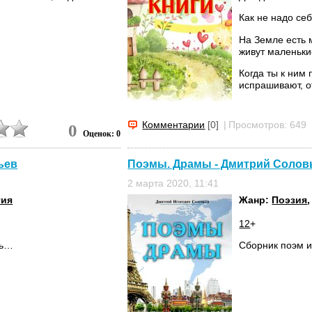
Как не надо себ
На Земле есть 
живут маленьки
Когда ты к ним 
испрашивают, от
Комментарии
[0]
|
Просмотров: 649
0
Оценок: 0
ьев
Поэмы. Драмы - Дмитрий Солов
2 марта 2020, 11:41
гия
Жанр:
Поэзия
12
+
дь…
Сборник поэм и