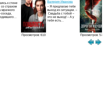
Валерия Иванова
ясь к стене
Ког
 со страхом
– Я предлагаю тебе
уни
а мрачного
выход из ситуации. –
род
-соседа,
Свадьба с тобой –
уби
родившего…
это не выход! – А у
Ост
тебя есть…
Просмотров: 610
Просмотров: 573