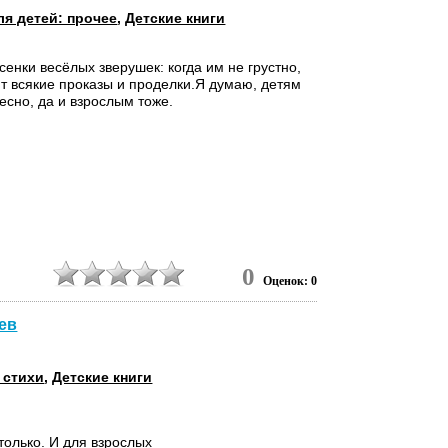
ля детей: прочее
,
Детские книги
сенки весёлых зверушек: когда им не грустно,
 всякие проказы и проделки.Я думаю, детям
есно, да и взрослым тоже.
0
Оценок: 0
ев
 стихи
,
Детские книги
только. И для взрослых