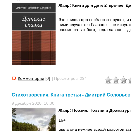
Жанр:
Книги для детей: прочее
,
Де
Это книжка про весёлых зверушек, и
ними случаются.Главное – не испуг
рассмешат любого, ведь главное – 
Комментарии
[0]
|
Просмотров: 294
Стихотворения. Книга третья - Дмитрий Соловьев
9 декабря 2020, 16:00
Жанр:
Поэзия
,
Поэзия и Драматур
16
+
Была она нежнее всех,
А красотой за