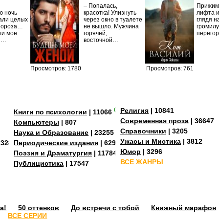
– Попалась,
Прижима
ю ночь
красотка! Улизнуть
лифта и
али целых
через окно в туалете
глядя н
Мороза…
не вышло. Мужчина
громилу
ли мое
горячей,
перего
И…
восточной…
Просмотров: 1780
Просмотров: 761
(+3)
Религия
| 10841
Книги по психологии
| 11066
Современная проза
| 36647
Компьютеры
| 807
Справочники
| 3205
Наука и Образование
| 23255
Ужасы и Мистика
| 3812
13288
Периодические издания
| 629
Юмор
| 3296
Поэзия и Драматургия
| 11784
ВСЕ ЖАНРЫ
Публицистика
| 17547
а!
50 оттенков
До встречи с тобой
Книжный марафон
ВСЕ СЕРИИ