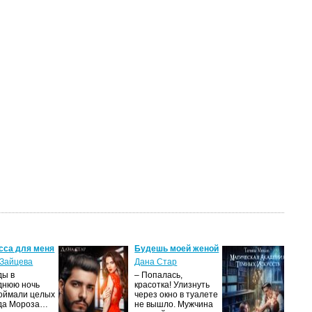
сса для меня
Будешь моей женой
Ма
ак
Зайцева
Дана Стар
ис
ды в
– Попалась,
Та
днюю ночь
красотка! Улизнуть
оймали целых
через окно в туалете
Ака
да Мороза…
не вышло. Мужчина
не 