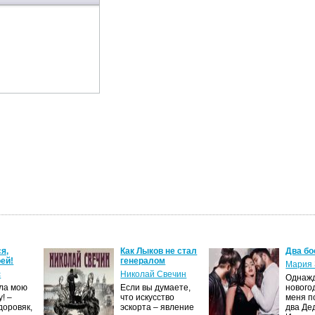
я,
Как Лыков не стал
Два бо
ей!
генералом
Мария 
с
Николай Свечин
Однаж
ила мою
Если вы думаете,
нового
! –
что искусство
меня п
доровяк,
эскорта – явление
два Де