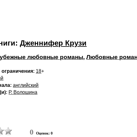
ниги:
Дженнифер Крузи
убежные любовные романы
,
Любовные рома
 ограничения:
18
+
ий
нала:
английский
и):
Р. Волошина
0
Оценок: 0