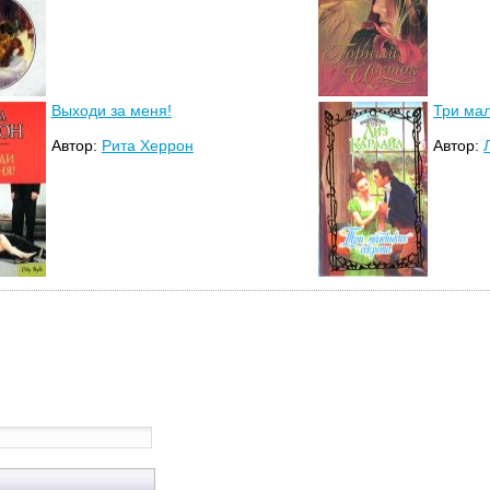
Выходи за меня!
Три мал
Автор:
Рита Херрон
Автор: