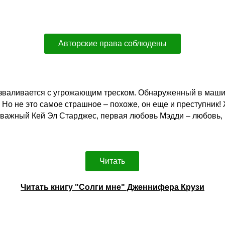
Авторские права соблюдены
зваливается с угрожающим треском. Обнаруженный в маши
. Но не это самое страшное – похоже, он еще и преступник
отважный Кей Эл Старджес, первая любовь Мэдди – любовь,
Читать
Читать книгу "Солги мне" Дженнифера Крузи