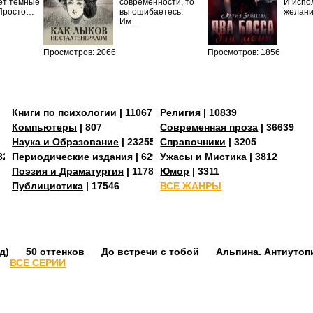
ет темные
современности, то
И испо
 Просто…
вы ошибаетесь.
желан
Им…
Просмотров: 2066
Просмотров: 1856
Книги по психологии
| 11067
Религия
| 10839
Компьютеры
| 807
Современная проза
| 36639
Наука и Образование
| 23255
Справочники
| 3205
3273
Периодические издания
| 629
Ужасы и Мистика
| 3812
Поэзия и Драматургия
| 11784
Юмор
| 3311
Публицистика
| 17546
ВСЕ ЖАНРЫ
д)
50 оттенков
До встречи с тобой
Альпина. Антиутоп
ВСЕ СЕРИИ