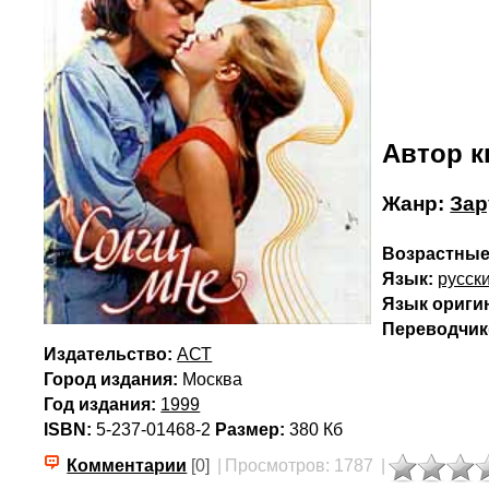
Автор к
Жанр:
Зар
Возрастные
Язык:
русск
Язык ориги
Переводчик(
Издательство:
АСТ
Город издания:
Москва
Год издания:
1999
ISBN:
5-237-01468-2
Размер:
380 Кб
Комментарии
[0]
|
Просмотров: 1787
|