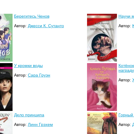
Берегитесь Ченов
Научи 
Автор:
Джесси К. Сутанто
Автор:
У кромки воды
Котёнок
наград
Автор:
Сара Груэн
Автор:
Дело принципа
Горный 
Автор:
Линн Грэхем
Автор: