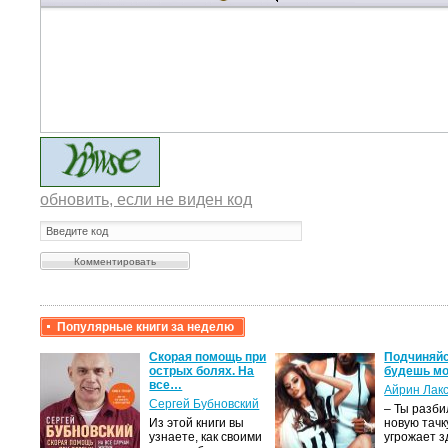
обновить, если не виден код
Популярные книги за неделю
крови,
Скорая помощь при
Подчиняйс
острых болях. На
будешь мо
все…
Айрин Лак
а
Сергей Бубновский
– Ты разб
Из этой книги вы
новую тачку
лого
узнаете, как своими
угрожает з