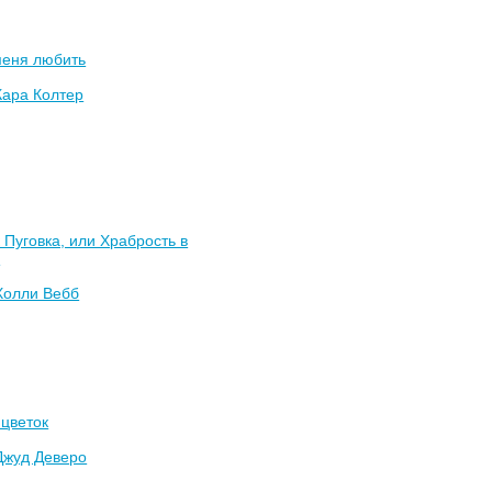
меня любить
Кара Колтер
 Пуговка, или Храбрость в
у
Холли Вебб
цветок
Джуд Деверо