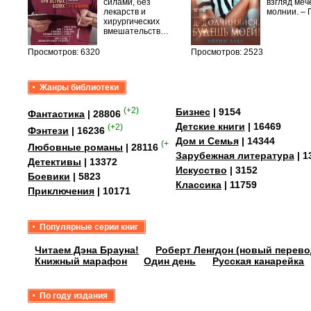
быть
силами, без
взгляд меч
сех
лекарств и
молнии. –
уг –…
хирургических
вмешательств…
Просмотров: 6320
Просмотров: 2523
Жанры библиотеки
(+2)
Бизнес
| 9154
Фантастика
| 28806
Детские книги
| 16469
(+2)
Фэнтези
| 16236
Дом и Семья
| 14344
(+4)
Любовные романы
| 28116
Зарубежная литература
| 1
Детективы
| 13372
Искусство
| 3152
Боевики
| 5823
Классика
| 11759
Приключения
| 10171
Популярные серии книг
Читаем Дэна Брауна!
Роберт Ленгдон (новый перево
Книжный марафон
Один день
Русская канарейка
По году издания