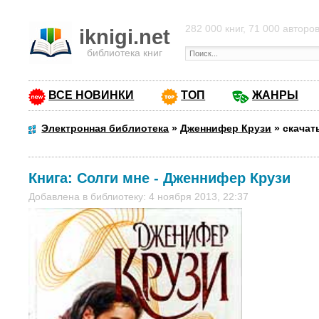
282 000 книг, 71 000 авторо
iknigi.net
библиотека книг
ВСЕ НОВИНКИ
ТОП
ЖАНРЫ
Электронная библиотека
»
Дженнифер Крузи
»
скачат
Книга:
Солги мне
-
Дженнифер Крузи
Добавлена в библиотеку: 4 ноября 2013, 22:37