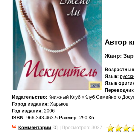
Автор к
Жанр:
Зар
Возрастные
Язык:
русск
Язык ориги
Переводчик(
Издательство:
Книжный Клуб «Клуб Семейного Досу
Город издания:
Харьков
Год издания:
2006
ISBN:
966-343-463-5
Размер:
290 Кб
Комментарии
[0]
|
Просмотров: 3027
|