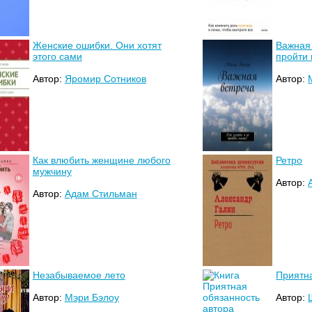
Женские ошибки. Они хотят
Важная 
этого сами
пройти
Автор:
Яромир Сотников
Автор:
Как влюбить женщине любого
Ретро
мужчину
Автор:
Автор:
Адам Стильман
Незабываемое лето
Приятн
Автор:
Мэри Бэлоу
Автор: