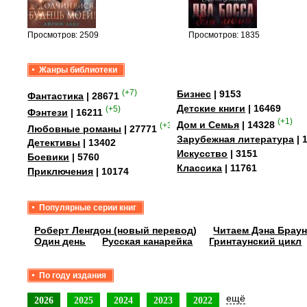
уг –…
Просмотров: 2509
Просмотров: 1835
Жанры библиотеки
(+7)
Бизнес
| 9153
Фантастика
| 28671
Детские книги
| 16469
(+5)
Фэнтези
| 16211
(+1)
Дом и Семья
| 14328
(+35)
Любовные романы
| 27771
Зарубежная литература
| 
Детективы
| 13402
Искусство
| 3151
Боевики
| 5760
Классика
| 11761
Приключения
| 10174
Популярные серии книг
Роберт Ленгдон (новый перевод)
Читаем Дэна Браун
Один день
Русская канарейка
Гринтаунский цикл
По году издания
ещё
2026
2025
2024
2023
2022