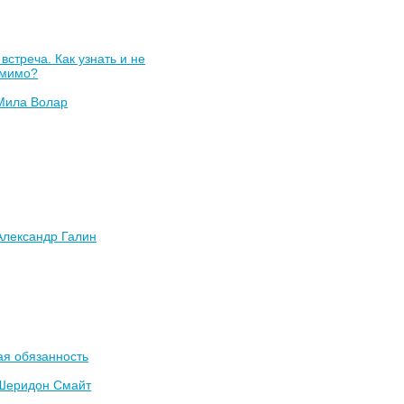
встреча. Как узнать и не
 мимо?
Мила Волар
Александр Галин
ая обязанность
Шеридон Смайт