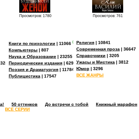
Просмотров: 1780
Просмотров: 761
(+3)
Религия
| 10841
Книги по психологии
| 11066
Современная проза
| 36647
Компьютеры
| 807
Справочники
| 3205
Наука и Образование
| 23255
Ужасы и Мистика
| 3812
13288
Периодические издания
| 629
Юмор
| 3296
Поэзия и Драматургия
| 11784
ВСЕ ЖАНРЫ
Публицистика
| 17547
а!
50 оттенков
До встречи с тобой
Книжный марафон
ВСЕ СЕРИИ