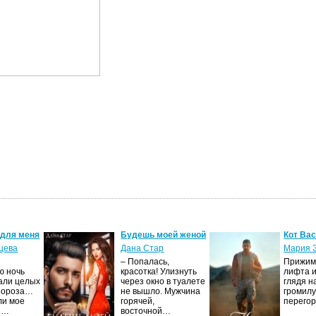
 для меня
Будешь моей женой
Кот Ва
цева
Дана Стар
Мария 
– Попалась,
Прижима
ю ночь
красотка! Улизнуть
лифта и
али целых
через окно в туалете
глядя н
Мороза…
не вышло. Мужчина
громилу
ли мое
горячей,
перего
И…
восточной…