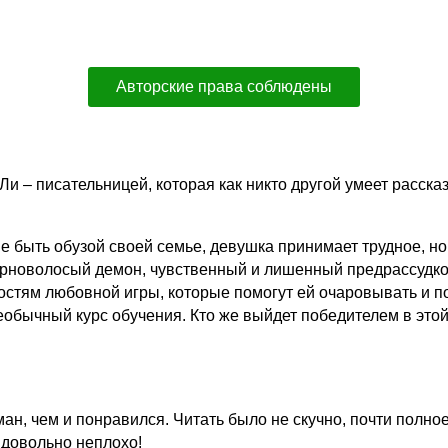
Авторские права соблюдены
и – писательницей, которая как никто другой умеет расск
не быть обузой своей семье, девушка принимает трудное, 
черноволосый демон, чувственный и лишенный предрассудков
нкостям любовной игры, которые помогут ей очаровывать и 
еобычный курс обучения. Кто же выйдет победителем в этой
н, чем и понравился. Читать было не скучно, почти полное
 довольно неплохо!