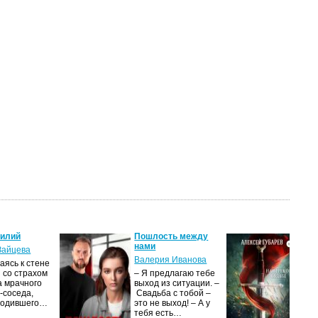
силий
Пошлость между
Кня
нами
Зайцева
Але
Валерия Иванова
ясь к стене
Ког
 со страхом
– Я предлагаю тебе
уни
а мрачного
выход из ситуации. –
род
-соседа,
Свадьба с тобой –
уби
родившего…
это не выход! – А у
Ост
тебя есть…