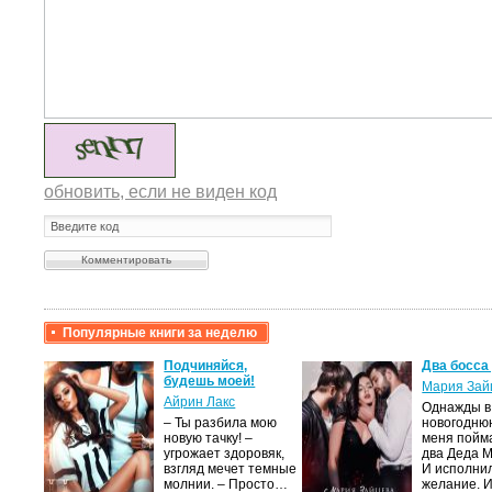
обновить, если не виден код
Популярные книги за неделю
крови,
Подчиняйся,
Два босса
будешь моей!
Мария Зай
Айрин Лакс
Однажды в
а
– Ты разбила мою
новогодню
новую тачку! –
меня пойм
лого
угрожает здоровяк,
два Деда 
быть
взгляд мечет темные
И исполни
сех
молнии. – Просто…
желание. 