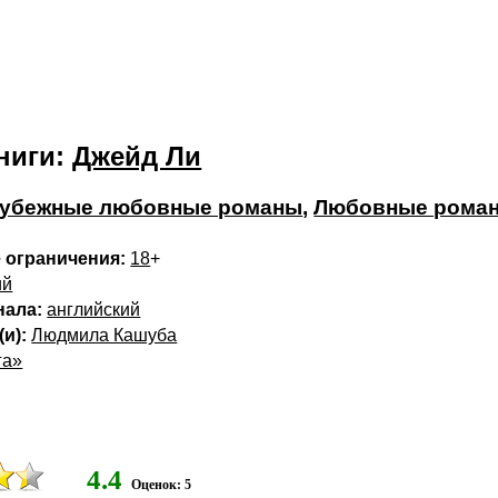
ниги:
Джейд Ли
убежные любовные романы
,
Любовные рома
 ограничения:
18
+
ий
нала:
английский
и):
Людмила Кашуба
га»
4.4
Оценок: 5