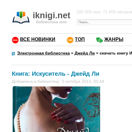
282 000 книг, 71 000 авторо
iknigi.net
библиотека книг
ВСЕ НОВИНКИ
ТОП
ЖАНРЫ
Электронная библиотека
»
Джейд Ли
»
скачать книгу 
Книга:
Искуситель
-
Джейд Ли
Добавлена в библиотеку: 3 октября 2013, 00:44