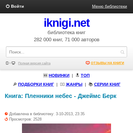
Войти
Меню библиотеки
iknigi.net
библиотека книг
282 000 книг, 71 000 авторов
ОТЗЫВЫ НА КНИГИ
Полная версия сайта
🆕
НОВИНКИ
| 🔝
ТОП
🔎
ПОДБОРКИ КНИГ
|
🧝‍♀️
ЖАНРЫ
| 📚
СЕРИИ КНИГ
Книга:
Пленники небес
-
Джеймс Берк
Добавлена в библиотеку: 3-10-2013, 23:35
Просмотров: 2528