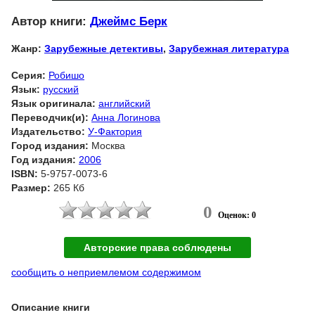
Автор книги:
Джеймс Берк
Жанр:
Зарубежные детективы
,
Зарубежная литература
Серия:
Робишо
Язык:
русский
Язык оригинала:
английский
Переводчик(и):
Анна Логинова
Издательство:
У-Фактория
Город издания:
Москва
Год издания:
2006
ISBN:
5-9757-0073-6
Размер:
265 Кб
0
Оценок: 0
Авторские права соблюдены
сообщить о неприемлемом содержимом
Описание книги