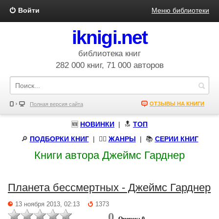
Войти
Меню библиотеки
iknigi.net
библиотека книг
282 000 книг, 71 000 авторов
ОТЗЫВЫ НА КНИГИ
Полная версия сайта
🆕
НОВИНКИ
| 🔝
ТОП
🔎
ПОДБОРКИ КНИГ
|
🧝‍♀️
ЖАНРЫ
| 📚
СЕРИИ КНИГ
Книги автора Джеймс Гарднер
Планета бессмертных - Джеймс Гарднер
13 ноября 2013, 02:13
1373
0