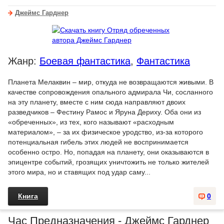
Джеймс Гарднер
Жанр:
Боевая фантастика
,
Фантастика
Планета Мелаквин – мир, откуда не возвращаются живыми. В
качестве сопровождения опального адмирала Чи, сосланного
на эту планету, вместе с ним сюда направляют двоих
разведчиков – Фестину Рамос и Яруна Дериху. Оба они из
«обреченных», из тех, кого называют «расходным
материалом», – за их физическое уродство, из-за которого
потенциальная гибель этих людей не воспринимается
особенно остро. Но, попадая на планету, они оказываются в
эпицентре событий, грозящих уничтожить не только жителей
этого мира, но и ставящих под удар саму...
Книга
0
Час Предназначения - Джеймс Гарднер