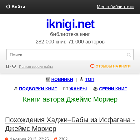
Войти
Меню библиотеки
iknigi.net
библиотека книг
282 000 книг, 71 000 авторов
ОТЗЫВЫ НА КНИГИ
Полная версия сайта
🆕
НОВИНКИ
| 🔝
ТОП
🔎
ПОДБОРКИ КНИГ
|
🧝‍♀️
ЖАНРЫ
| 📚
СЕРИИ КНИГ
Книги автора Джеймс Мориер
Похождения Хаджи–Бабы из Исфагана -
Джеймс Мориер
4 ноября 2013, 22:25
2302