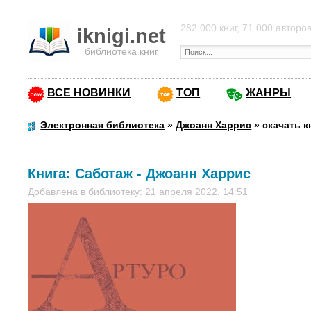
282 000 книг, 71 000 авторо
iknigi.net
библиотека книг
ВСЕ НОВИНКИ
ТОП
ЖАНРЫ
Электронная библиотека
»
Джоанн Харрис
»
скачать к
Книга:
Саботаж
-
Джоанн Харрис
Добавлена в библиотеку: 21 апреля 2022, 14:51