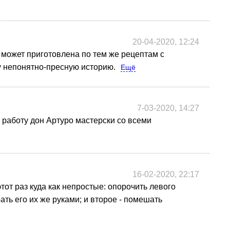
20-04-2020, 12:24
 может приготовлена по тем же рецептам с
у непонятно-пресную историю.
Ещё
7-03-2020, 14:27
у работу дон Артуро мастерски со всеми
16-02-2020, 22:17
тот раз куда как непростые: опорочить левого
ть его их же руками; и второе - помешать