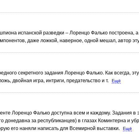
 шпиона испанской разведки – Лоренцо Фалько построена, а
омпонентов, даже ложкой, наверное, одной мешал, автор эт
едного секретного задания Лоренцо Фалько. Как всегда, эт
жь, двойная игра, интриги, предательство и т.
Ещё
генте Лоренцо Фалько доступна всем и каждому. Задания в э
 донедавна за республиканцев) в глазах Коминтерна и убра
торую его наняли написать для Всемирной выставки.
Ещё