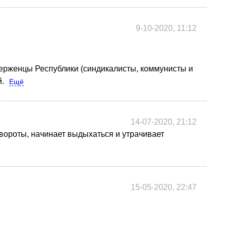
9-10-2020, 11:12
верженцы Республики (синдикалисты, коммунисты и
й.
Ещё
14-07-2020, 21:12
овороты, начинает выдыхаться и утрачивает
15-05-2020, 22:47