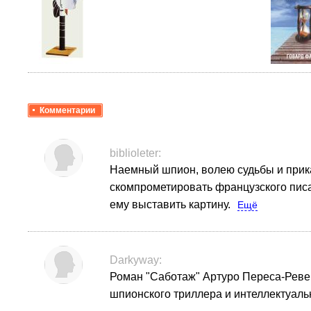
Комментарии
biblioleter:
Наемный шпион, волею судьбы и прика
скомпрометировать французского пис
ему выставить картину.
Ещё
Darkyway:
Роман "Саботаж" Артуро Переса-Ревер
шпионского триллера и интеллектуаль