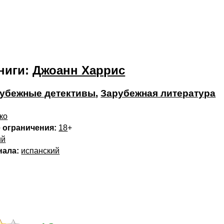
ниги:
Джоанн Харрис
убежные детективы
,
Зарубежная литература
ко
 ограничения:
18
+
ий
нала:
испанский