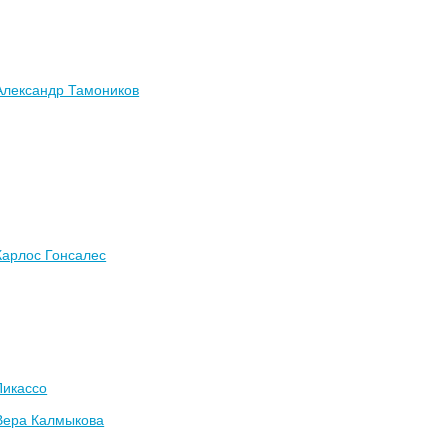
Александр Тамоников
Карлос Гонсалес
Пикассо
Вера Калмыкова