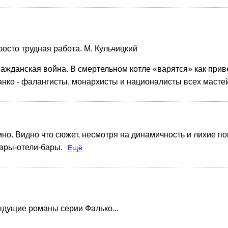
осто трудная работа. М. Кульчицкий
ражданская война. В смертельном котле «варятся» как при
анко - фалангисты, монархисты и националисты всех масте
имно. Видно что сюжет, несмотря на динамичность и лихие п
ары-отели-бары.
Ещё
ыдущие романы серии Фалько...