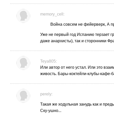
memory_cell:
Война совсем не фейерверк, А пр
Уже не первый год Испанию терзает г
даже анархисты), так и сторонники Фр
Teya805:
Или автор от него устал. Или это вза
живость. Бары-коктейли-клубы-кафе-б
perely:
Такая же ходульная занудь как и пред
Ску-ушно...