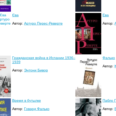
Єва
Ева
Автор:
Артуро Перес-Реверте
Автор:
Гражданская война в Испании 1936–
Фалько
1939
Автор:
Автор:
Энтони Бивор
Время в бутылке
Пабло 
Автор:
Говард Фалько
Автор: