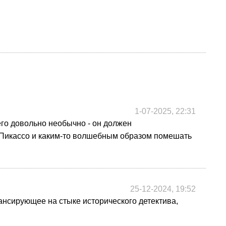
1-07-2025, 22:31
го довольно необычно - он должен
 Пикассо и каким-то волшебным образом помешать
25-12-2024, 19:52
ансирующее на стыке исторического детектива,