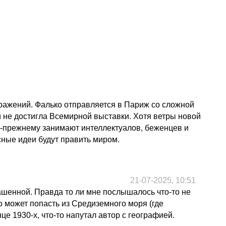
сражений. Фалько отправляется в Париж со сложной
 и не достигла Всемирной выставки. Хотя ветры новой
по-прежнему занимают интеллектуалов, беженцев и
сные идеи будут править миром.
21-07-2025, 10:51
ашенной. Правда то ли мне послышалось что-то не
о может попасть из Средиземного моря (где
це 1930-х, что-то напутал автор с географией.