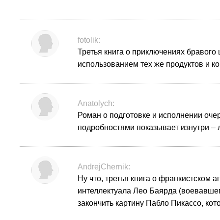
fotolik:
Третья книга о приключениях бравого
использованием тех же продуктов и к
Anatolych:
Роман о подготовке и исполнении очер
подробностями показывает изнутри – ло
AndrejChernik:
Ну что, третья книга о франкистском а
интеллектуала Лео Баярда (воевавшего
закончить картину Пабло Пикассо, ко