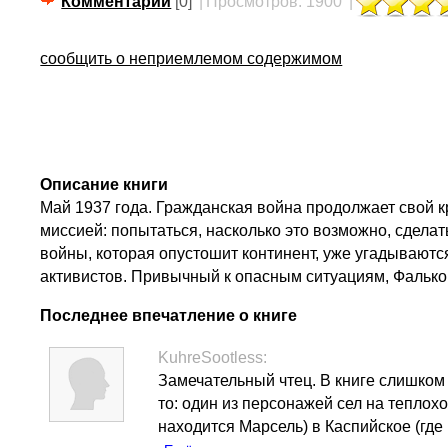
Комментарии
[0]
|
Просмотров: 1900
|
сообщить о неприемлемом содержимом
Описание книги
Май 1937 года. Гражданская война продолжает свой к
миссией: попытаться, насколько это возможно, сделат
войны, которая опустошит континент, уже угадываются
активистов. Привычный к опасным ситуациям, Фалько н
Последнее впечатление о книге
KuhreSootless:
Замечательный чтец. В книге слишком
то: один из персонажей сел на теплох
находится Марсель) в Каспийское (где