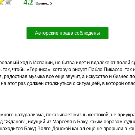
4.2
Оценок: 5
Авторские права соблюдены
ровавый ход в Испании, но битва идет и вдалеке от полей 
ь так, чтобы «Герника», которую рисует Пабло Пикассо, так
, радостная музыка все еще звучит, а искусство и бизнес 
а этот раз должен столкнуться с ситуацией, в которой опа
 много натурализма, показывает жизнь жестокой, не приукр
од "Жданов", идущий из Марселя в Баку, каким образом судн
 находится Баку) Волго-Донской канал ещё не прорыли в кон